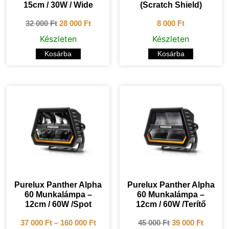
15cm / 30W / Wide
(Scratch Shield)
32 000
Ft
28 000
Ft
8 000
Ft
Készleten
Készleten
Kosárba
Kosárba
Purelux Panther Alpha
Purelux Panther Alpha
60 Munkalámpa –
60 Munkalámpa –
12cm / 60W /Spot
12cm / 60W /Terítő
37 000
Ft
–
160 000
Ft
45 000
Ft
39 000
Ft