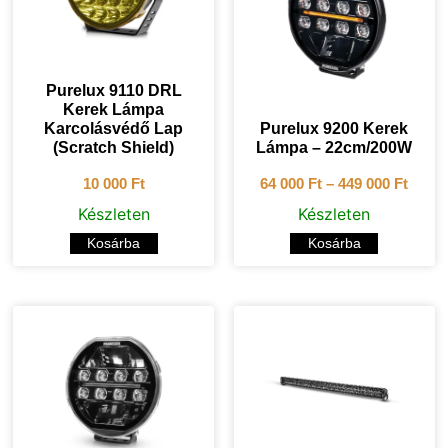
Purelux 9110 DRL
Kerek Lámpa
Karcolásvédő Lap
Purelux 9200 Kerek
(Scratch Shield)
Lámpa – 22cm/200W
10 000
Ft
64 000
Ft
–
449 000
Ft
Készleten
Készleten
Kosárba
Kosárba