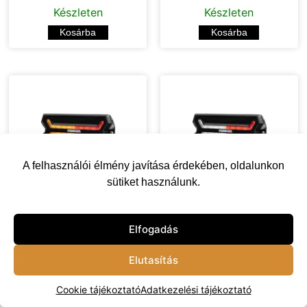
Készleten
Készleten
Kosárba
Kosárba
A felhasználói élmény javítása érdekében, oldalunkon
sütiket használunk.
Purelux Panther Core-
Purelux Panther Core-
R -105mm/24W
S 105mm /14W
Elfogadás
22 000
Ft
17 000
Ft
25 000
Ft
18 000
Ft
Elutasítás
Készleten
Készleten
Kosárba
Kosárba
Cookie tájékoztató
Adatkezelési tájékoztató