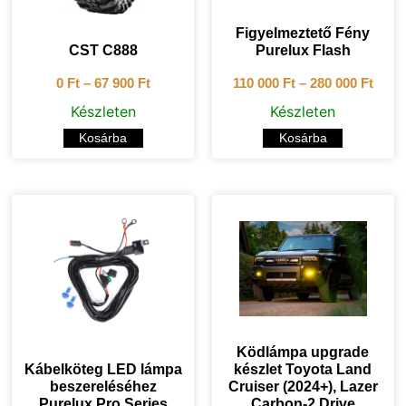
Figyelmeztető Fény
CST C888
Purelux Flash
0
Ft
–
67 900
Ft
110 000
Ft
–
280 000
Ft
Készleten
Készleten
Kosárba
Kosárba
Ködlámpa upgrade
Kábelköteg LED lámpa
készlet Toyota Land
beszereléséhez
Cruiser (2024+), Lazer
Purelux Pro Series
Carbon-2 Drive