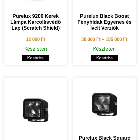
Purelux 9200 Kerek
Purelux Black Boost
Lámpa Karcolásvédő
Fényhidak Egyenes és
Lap (Scratch Shield)
Ívelt Verziók
12 000
Ft
38 000
Ft
–
155 000
Ft
Készleten
Készleten
Kosárba
Kosárba
Purelux Black Square