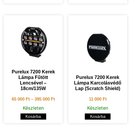
Purelux 7200 Kerek
Lámpa Fűtött
Purelux 7200 Kerek
Lencsével –
Lámpa Karcolásvédő
18cm/135W
Lap (Scratch Shield)
65 000
Ft
–
395 000
Ft
11 000
Ft
Készleten
Készleten
Kosárba
Kosárba