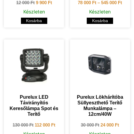
12 000
Ft
9 900
Ft
78 000
Ft
–
545 000
Ft
Készleten
Készleten
Kosárba
Kosárba
Purelux LED
Purelux Lökhárítóba
Távirányítós
Süllyeszthető Terítő
Keresőlámpa Spot és
Munkalámpa –
Terítő
12cm/40W
130 000
Ft
112 000
Ft
30 000
Ft
24 000
Ft