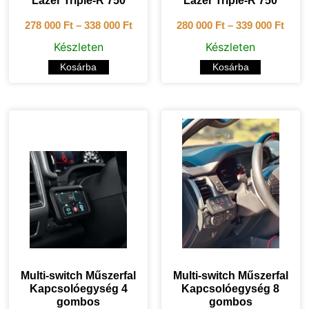
Lazer Triple-R 750
Lazer Triple-R 750
278 000
Ft
–
338 000
Ft
280 000
Ft
–
339 000
Ft
Készleten
Készleten
Kosárba
Kosárba
Multi-switch Műszerfal
Multi-switch Műszerfal
Kapcsolóegység 4
Kapcsolóegység 8
gombos
gombos