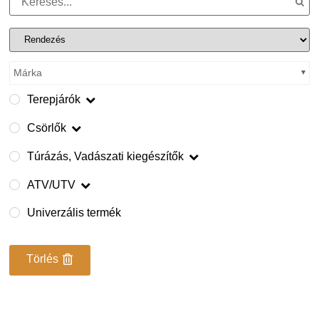
Márka
Terepjárók
Csörlők
Túrázás, Vadászati kiegészítők
ATV/UTV
Univerzális termék
Törlés