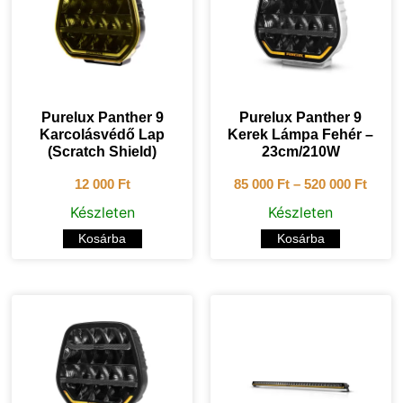
Purelux Panther 9
Purelux Panther 9
Karcolásvédő Lap
Kerek Lámpa Fehér –
(Scratch Shield)
23cm/210W
12 000
Ft
85 000
Ft
–
520 000
Ft
Készleten
Készleten
Kosárba
Kosárba