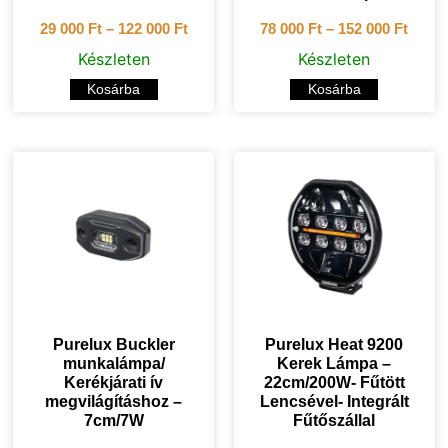
29 000
Ft
–
122 000
Ft
78 000
Ft
–
152 000
Ft
Készleten
Készleten
Kosárba
Kosárba
Purelux Buckler
Purelux Heat 9200
munkalámpa/
Kerek Lámpa –
Kerékjárati ív
22cm/200W- Fűtött
megvilágításhoz –
Lencsével- Integrált
7cm/7W
Fűtőszállal