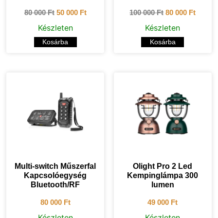
80 000
Ft
50 000
Ft
100 000
Ft
80 000
Ft
Készleten
Készleten
Kosárba
Kosárba
Multi-switch Műszerfal
Olight Pro 2 Led
Kapcsolóegység
Kempinglámpa 300
Bluetooth/RF
lumen
80 000
Ft
49 000
Ft
Készleten
Készleten