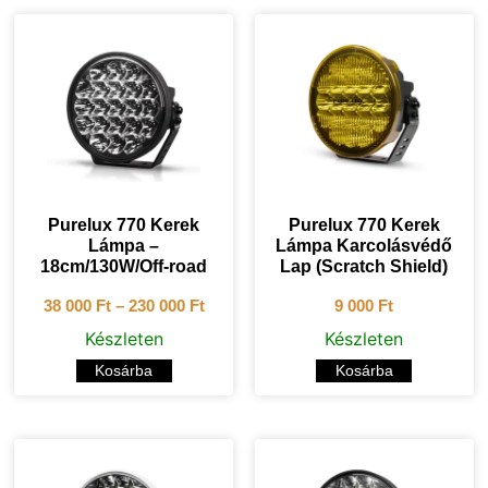
Purelux 770 Kerek
Purelux 770 Kerek
Lámpa –
Lámpa Karcolásvédő
18cm/130W/Off-road
Lap (Scratch Shield)
38 000
Ft
–
230 000
Ft
9 000
Ft
Készleten
Készleten
Kosárba
Kosárba