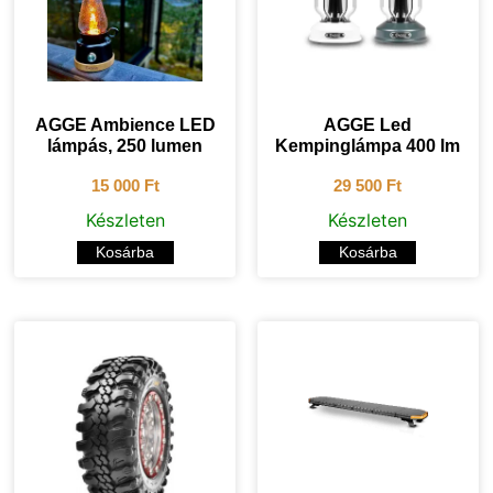
AGGE Ambience LED
AGGE Led
lámpás, 250 lumen
Kempinglámpa 400 lm
15 000
Ft
29 500
Ft
Készleten
Készleten
Kosárba
Kosárba