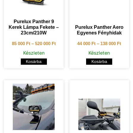
Purelux Panther 9
Kerek Lámpa Fekete –
Purelux Panther Aero
23cm/210W
Egyenes Fényhidak
85 000
Ft
–
520 000
Ft
44 000
Ft
–
138 000
Ft
Készleten
Készleten
Kosárba
Kosárba