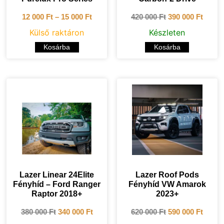
12 000
Ft
–
15 000
Ft
420 000
Ft
390 000
Ft
Külső raktáron
Készleten
Kosárba
Kosárba
Lazer Linear 24Elite
Lazer Roof Pods
Fényhíd – Ford Ranger
Fényhíd VW Amarok
Raptor 2018+
2023+
380 000
Ft
340 000
Ft
620 000
Ft
590 000
Ft