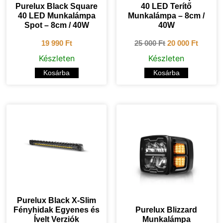
Purelux Black Square
40 LED Terítő
40 LED Munkalámpa
Munkalámpa – 8cm /
Spot – 8cm / 40W
40W
19 990
Ft
25 000
Ft
20 000
Ft
Készleten
Készleten
Kosárba
Kosárba
Purelux Black X-Slim
Fényhidak Egyenes és
Purelux Blizzard
Ívelt Verziók
Munkalámpa