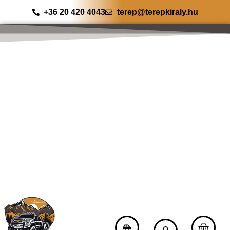
+36 20 420 4043
terep@terepkiraly.hu