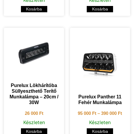
Készleten
Készleten
Kosárba
Kosárba
Purelux Lökhárítóba
Süllyeszthető Terítő
Munkalámpa – 20cm /
Purelux Panther 11
30W
Fehér Munkalámpa
26 000
Ft
95 000
Ft
–
390 000
Ft
Készleten
Készleten
Kosárba
Kosárba