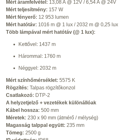
Mért áramfelvétel:
13,08 A @ 12V / 6,54 A @ 24V
Mért teljesítmény:
157 W
Mért fényerő:
12 953 lumen
Mért hatótáv:
1016 m @ 1 lux / 2032 m @ 0,25 lux
Több lámpával mért hatótáv (@ 1 lux):
Kettővel: 1437 m
Hárommal: 1760 m
Néggyel: 2032 m
Mért színhőmérséklet:
5575 K
Rögzítés:
Talpas rögzítőkonzol
Csatlakozó:
DTP-2
A helyzetjelző + vezetékek különállóak
Kábel hossza:
500 mm
Méretek:
230 x 90 mm (átmérő / mélység)
Magasság talppal együtt:
235 mm
Tömeg:
2500 g