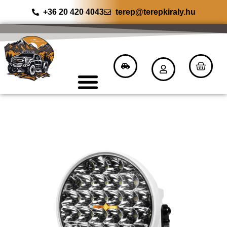
+36 20 420 4043
terep@terepkiraly.hu