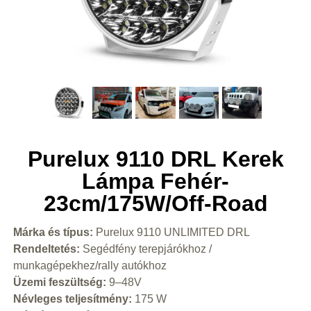
Purelux 9110 DRL Kerek
Lámpa Fehér-
23cm/175W/Off-Road
Márka és típus:
Purelux 9110 UNLIMITED DRL
Rendeltetés:
Segédfény terepjárókhoz /
munkagépekhez/rally autókhoz
Üzemi feszültség:
9–48V
Névleges teljesítmény:
175 W