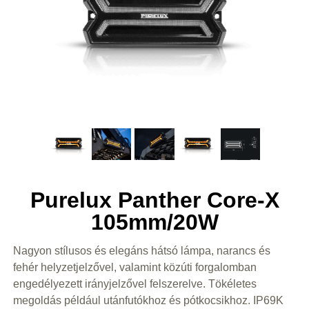
Purelux Panther Core-X
105mm/20W
Nagyon stílusos és elegáns hátsó lámpa, narancs és
fehér helyzetjelzővel, valamint közúti forgalomban
engedélyezett irányjelzővel felszerelve. Tökéletes
megoldás például utánfutókhoz és pótkocsikhoz. IP69K