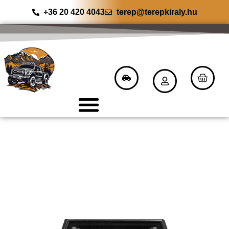
+36 20 420 4043
terep@terepkiraly.hu