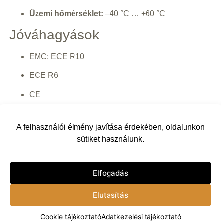
Üzemi hőmérséklet:
–40 °C … +60 °C
Jóváhagyások
EMC: ECE R10
ECE R6
CE
RoHS
A felhasználói élmény javítása érdekében, oldalunkon
22 000
Ft
17 000
Ft
sütiket használunk.
Kosárba
Elfogadás
Vissza
Elutasítás
Cookie tájékoztató
Adatkezelési tájékoztató