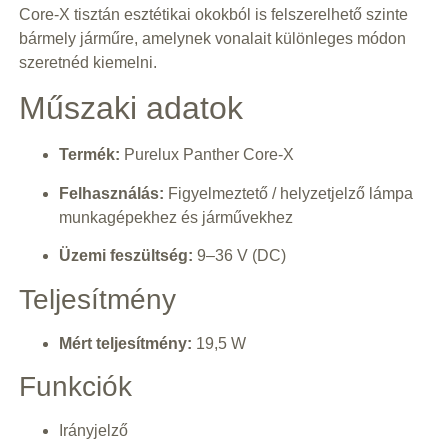
Core-X tisztán esztétikai okokból is felszerelhető szinte
bármely járműre, amelynek vonalait különleges módon
szeretnéd kiemelni.
Műszaki adatok
Termék:
Purelux Panther Core-X
Felhasználás:
Figyelmeztető / helyzetjelző lámpa
munkagépekhez és járművekhez
Üzemi feszültség:
9–36 V (DC)
Teljesítmény
Mért teljesítmény:
19,5 W
Funkciók
Irányjelző