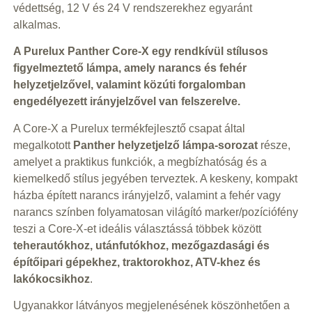
védettség, 12 V és 24 V rendszerekhez egyaránt
alkalmas.
A Purelux Panther Core-X egy rendkívül stílusos
figyelmeztető lámpa, amely narancs és fehér
helyzetjelzővel, valamint közúti forgalomban
engedélyezett irányjelzővel van felszerelve.
A Core-X a Purelux termékfejlesztő csapat által
megalkotott
Panther helyzetjelző lámpa-sorozat
része,
amelyet a praktikus funkciók, a megbízhatóság és a
kiemelkedő stílus jegyében terveztek. A keskeny, kompakt
házba épített narancs irányjelző, valamint a fehér vagy
narancs színben folyamatosan világító marker/pozíciófény
teszi a Core-X-et ideális választássá többek között
teherautókhoz, utánfutókhoz, mezőgazdasági és
építőipari gépekhez, traktorokhoz, ATV-khez és
lakókocsikhoz
.
Ugyanakkor látványos megjelenésének köszönhetően a