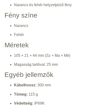
Narancs és fehér helyzetjelző fény
Fény színe
Narancs
Fehér
Méretek
105 × 21 × 44 mm (Sz × Ma × Mé)
Magasság tartóval: 25 mm
Egyéb jellemzők
Kábelhossz:
300 mm
Tömeg:
115 g
Védettség:
IP69K