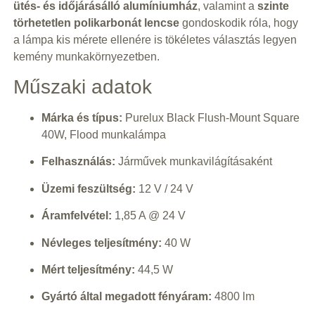
ütés- és időjárásálló alumíniumház
, valamint a
szinte
törhetetlen polikarbonát lencse
gondoskodik róla, hogy
a lámpa kis mérete ellenére is tökéletes választás legyen
kemény munkakörnyezetben.
Műszaki adatok
Márka és típus:
Purelux Black Flush-Mount Square
40W, Flood munkalámpa
Felhasználás:
Járművek munkavilágításaként
Üzemi feszültség:
12 V / 24 V
Áramfelvétel:
1,85 A @ 24 V
Névleges teljesítmény:
40 W
Mért teljesítmény:
44,5 W
Gyártó által megadott fényáram:
4800 lm