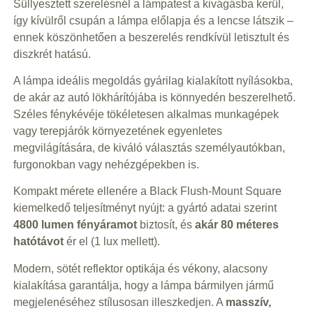
Süllyesztett szerelésnél a lámpatest a kivágásba kerül,
így kívülről csupán a lámpa előlapja és a lencse látszik –
ennek köszönhetően a beszerelés rendkívül letisztult és
diszkrét hatású.
A lámpa ideális megoldás gyárilag kialakított nyílásokba,
de akár az autó lökhárítójába is könnyedén beszerelhető.
Széles fénykévéje tökéletesen alkalmas munkagépek
vagy terepjárók környezetének egyenletes
megvilágítására, de kiváló választás személyautókban,
furgonokban vagy nehézgépekben is.
Kompakt mérete ellenére a Black Flush-Mount Square
kiemelkedő teljesítményt nyújt: a gyártó adatai szerint
4800 lumen fényáramot
biztosít, és
akár 80 méteres
hatótávot
ér el (1 lux mellett).
Modern, sötét reflektor optikája és vékony, alacsony
kialakítása garantálja, hogy a lámpa bármilyen jármű
megjelenéséhez stílusosan illeszkedjen. A
masszív,