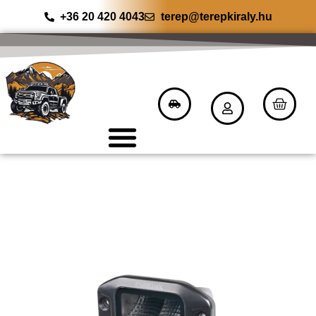
+36 20 420 4043
terep@terepkiraly.hu