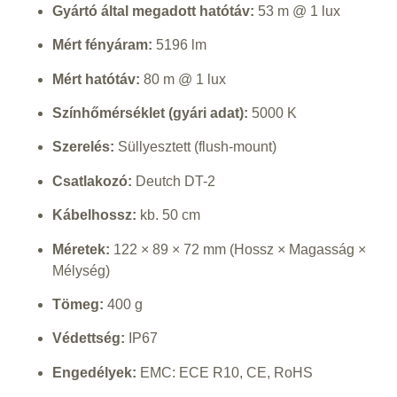
Gyártó által megadott hatótáv:
53 m @ 1 lux
Mért fényáram:
5196 lm
Mért hatótáv:
80 m @ 1 lux
Színhőmérséklet (gyári adat):
5000 K
Szerelés:
Süllyesztett (flush-mount)
Csatlakozó:
Deutch DT-2
Kábelhossz:
kb. 50 cm
Méretek:
122 × 89 × 72 mm (Hossz × Magasság ×
Mélység)
Tömeg:
400 g
Védettség:
IP67
Engedélyek:
EMC: ECE R10, CE, RoHS