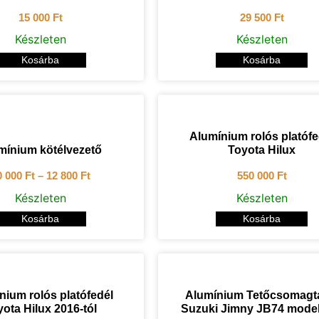
15 000
Ft
29 500
Ft
Készleten
Készleten
Kosárba
Kosárba
Alumínium rolós platófe
mínium kötélvezető
Toyota Hilux
0 000
Ft
–
12 800
Ft
550 000
Ft
Készleten
Készleten
Kosárba
Kosárba
nium rolós platófedél
Alumínium Tetőcsomagt
ota Hilux 2016-tól
Suzuki Jimny JB74 model