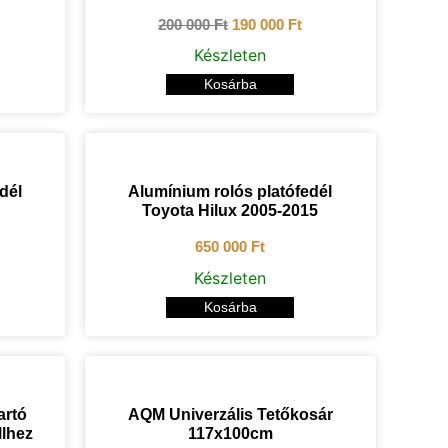
200 000
Ft
190 000
Ft
Készleten
Kosárba
dél
Alumínium rolós platófedél
Toyota Hilux 2005-2015
650 000
Ft
Készleten
Kosárba
artó
AQM Univerzális Tetőkosár
lhez
117x100cm