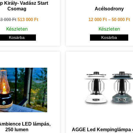
p Király- Vadász Start
Csomag
Acélsodrony
43 000
Ft
513 000
Ft
12 000
Ft
–
50 000
Ft
Készleten
Készleten
Kosárba
Kosárba
mbience LED lámpás,
250 lumen
AGGE Led Kempinglámpa 