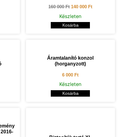
160 000
Ft
140 000
Ft
Készleten
Kosárba
Áramtalanító konzol
ó
(horganyzott)
6 000
Ft
Készleten
Kosárba
kemény
 2016-