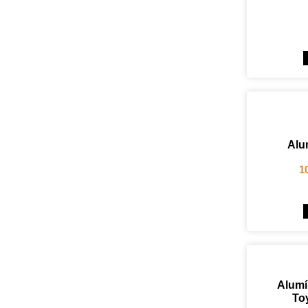
Alu
1
Alumí
Toy