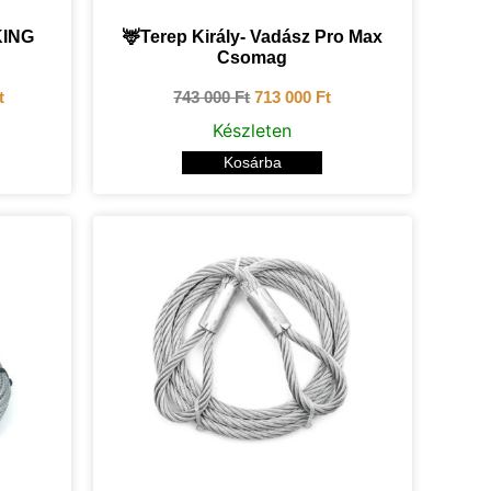
KING
🦌Terep Király- Vadász Pro Max
Csomag
t
743 000
Ft
713 000
Ft
Készleten
Kosárba