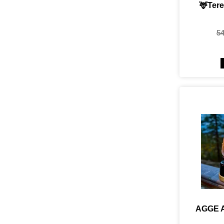
🦌Tere
5
AGGE A