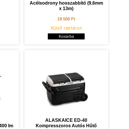
Acélsodrony hosszabbító (9,6mm
x 13m)
19 500
Ft
Külső raktáron
Kosárba
ALASKAICE ED-40
400 lm
Kompresszoros Autós Hűtő