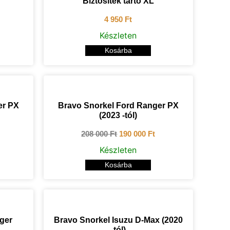
Biztosíték tartó XL
4 950
Ft
Készleten
Kosárba
er PX
Bravo Snorkel Ford Ranger PX
(2023 -tól)
208 000
Ft
190 000
Ft
Készleten
Kosárba
ger
Bravo Snorkel Isuzu D-Max (2020
-tól)