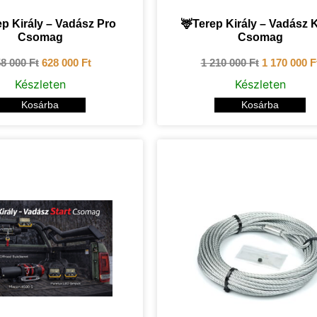
ep Király – Vadász Pro
🦌Terep Király – Vadász 
Csomag
Csomag
58 000
Ft
628 000
Ft
1 210 000
Ft
1 170 000
F
Készleten
Készleten
Kosárba
Kosárba