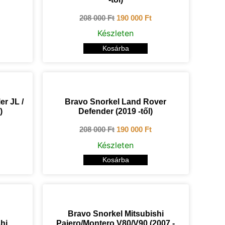
208 000
Ft
190 000
Ft
Készleten
Kosárba
r JL /
Bravo Snorkel Land Rover
)
Defender (2019 -től)
208 000
Ft
190 000
Ft
Készleten
Kosárba
Bravo Snorkel Mitsubishi
hi
Pajero/Montero V80/V90 (2007 -