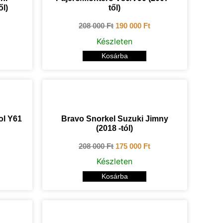
ől)
től)
208 000
Ft
190 000
Ft
Készleten
Kosárba
ol Y61
Bravo Snorkel Suzuki Jimny
(2018 -tól)
208 000
Ft
175 000
Ft
Készleten
Kosárba