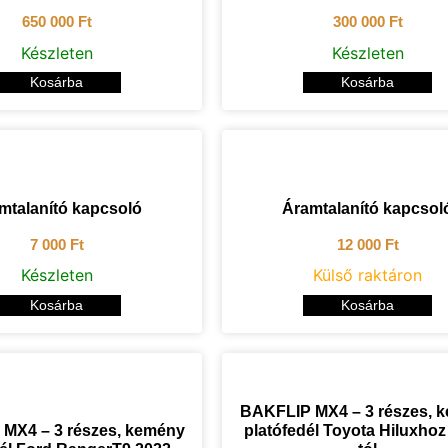
650 000
Ft
300 000
Ft
Készleten
Készleten
Kosárba
Kosárba
mtalanító kapcsoló
Áramtalanító kapcsol
7 000
Ft
12 000
Ft
Készleten
Külső raktáron
Kosárba
Kosárba
BAKFLIP MX4 – 3 részes, 
MX4 – 3 részes, kemény
platófedél Toyota Hiluxhoz