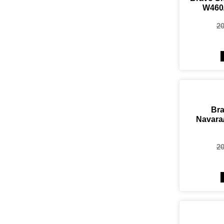
W460/
2
Bra
Navara
2