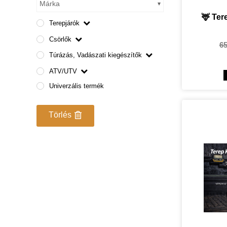
Márka
🦌 Ter
Terepjárók
Csörlők
6
Túrázás, Vadászati kiegészítők
ATV/UTV
Univerzális termék
Törlés