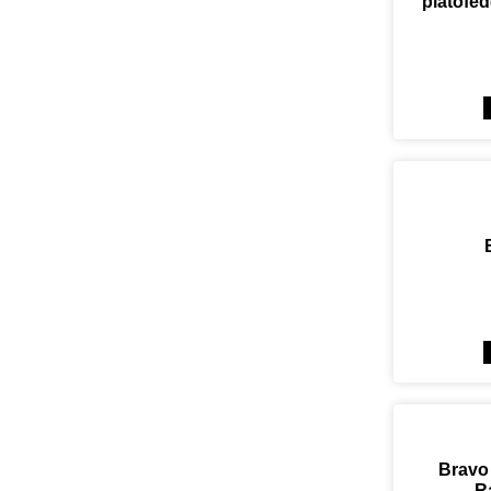
platófe
Bravo
R