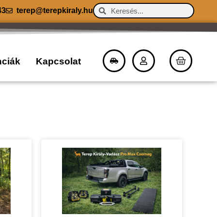
43
terep@terepkiraly.hu
nciák
Kapcsolat