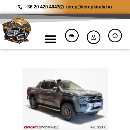
+36 20 420 4043
terep@terepkiraly.hu