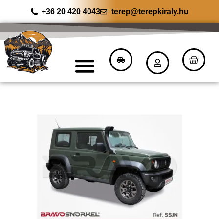
+36 20 420 4043
terep@terepkiraly.hu