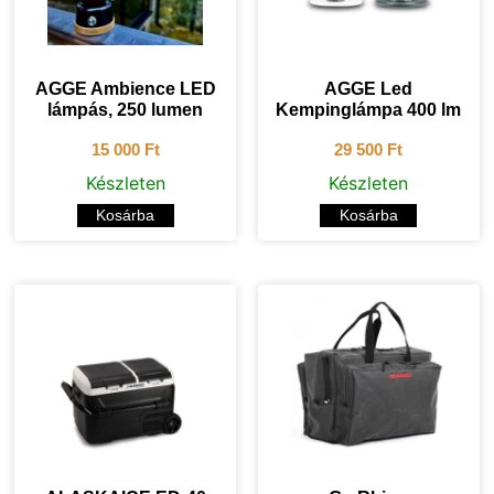
AGGE Ambience LED
AGGE Led
lámpás, 250 lumen
Kempinglámpa 400 lm
15 000
Ft
29 500
Ft
Készleten
Készleten
Kosárba
Kosárba