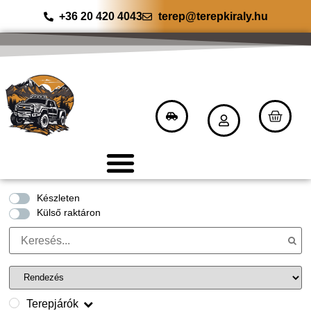
+36 20 420 4043
terep@terepkiraly.hu
Készleten
Külső raktáron
Terepjárók