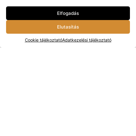
Elfogadás
Elutasítás
Cookie tájékoztató
Adatkezelési tájékoztató
Sunree Led lámpás
Sunree Starfield Led
440 lm
Lámpa 230 lm
45 000
Ft
38 000
Ft
Készleten
Készleten
Kosárba
Kosárba