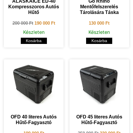
ALASKAICE ED-40
Go Rhino
Kompresszoros Autós
Mentőfelszerelés
Hűtő
Tárolására Táska
200 000
Ft
190 000
Ft
130 000
Ft
Készleten
Készleten
Kosárba
Kosárba
OFD 40 literes Autós
OFD 45 literes Autós
Hűtő-Fagyasztó
Hűtő-Fagyasztó