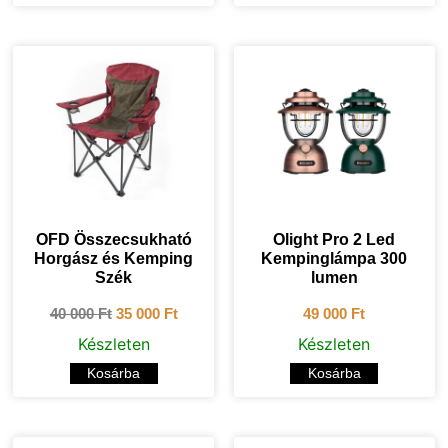
OFD Összecsukható
Olight Pro 2 Led
Horgász és Kemping
Kempinglámpa 300
Szék
lumen
40 000
Ft
35 000
Ft
49 000
Ft
Készleten
Készleten
Kosárba
Kosárba