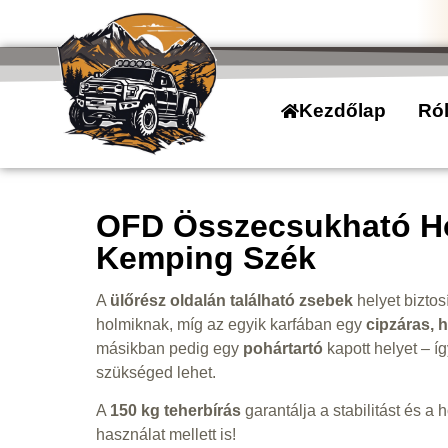
Kezdőlap
Ró
OFD Összecsukható H
Kemping Szék
A
ülőrész oldalán található zsebek
helyet bizto
holmiknak, míg az egyik karfában egy
cipzáras, h
másikban pedig egy
pohártartó
kapott helyet – í
szükséged lehet.
A
150 kg teherbírás
garantálja a stabilitást és a 
használat mellett is!