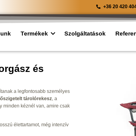
+36 20 420 40
lunk
Termékek
Szolgáltatások
Refere
orgász és
sítanak a legfontosabb személyes
őszigetelt tárolórekesz
, a
gy minden kéznél van, amire csak
hosszú élettartamot, még intenzív