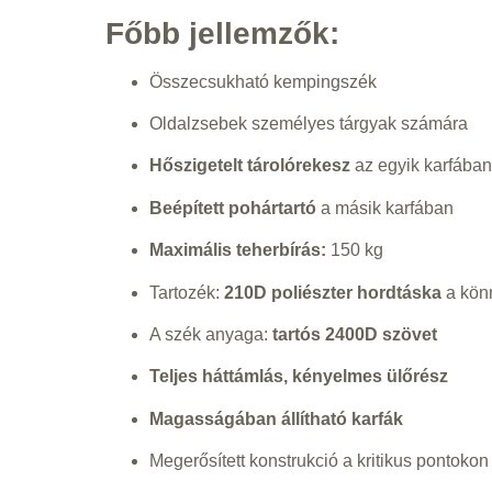
Főbb jellemzők:
Összecsukható kempingszék
Oldalzsebek személyes tárgyak számára
Hőszigetelt tárolórekesz
az egyik karfában
Beépített pohártartó
a másik karfában
Maximális teherbírás:
150 kg
Tartozék:
210D poliészter hordtáska
a könn
A szék anyaga:
tartós 2400D szövet
Teljes háttámlás, kényelmes ülőrész
Magasságában állítható karfák
Megerősített konstrukció a kritikus pontokon