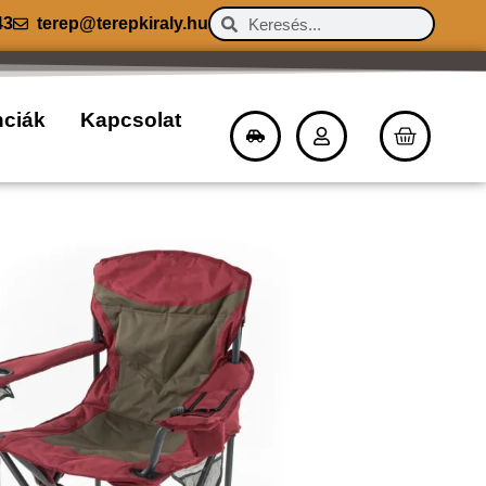
43
terep@terepkiraly.hu
nciák
Kapcsolat