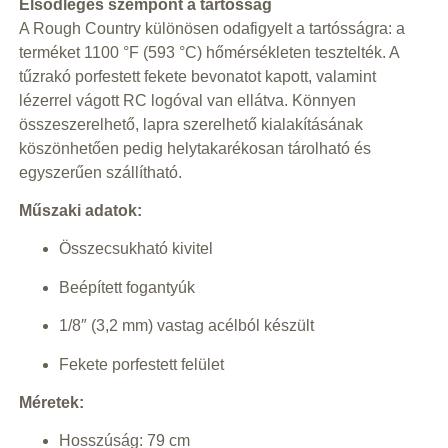
Elsődleges szempont a tartósság
A Rough Country különösen odafigyelt a tartósságra: a
terméket 1100 °F (593 °C) hőmérsékleten tesztelték. A
tűzrakó porfestett fekete bevonatot kapott, valamint
lézerrel vágott RC logóval van ellátva. Könnyen
összeszerelhető, lapra szerelhető kialakításának
köszönhetően pedig helytakarékosan tárolható és
egyszerűen szállítható.
Műszaki adatok:
Összecsukható kivitel
Beépített fogantyúk
1/8″ (3,2 mm) vastag acélból készült
Fekete porfestett felület
Méretek:
Hosszúság: 79 cm