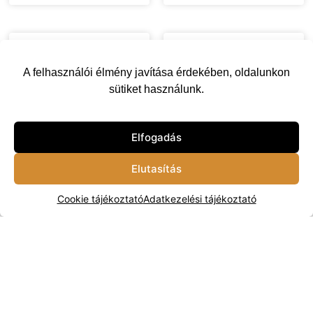
A felhasználói élmény javítása érdekében, oldalunkon
sütiket használunk.
Elfogadás
Bravo Snorkel VW
Felhajtható
Amarok (2023 -tól)
Rendszámtábla Tartó
Elutasítás
190 000
Ft
160 000
Ft
25 000
Ft
Cookie tájékoztató
Adatkezelési tájékoztató
Készleten
Készleten
Kosárba
Kosárba