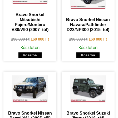
Bravo Snorkel
Mitsubishi
Bravo Snorkel Nissan
Pajero/Montero
Navara/Pathfinder
V80/V90 (2007 -től)
D23/NP300 (2015 -től)
190 000
Ft
160 000
Ft
190 000
Ft
160 000
Ft
Készleten
Készleten
Kosárba
Kosárba
Bravo Snorkel Nissan
Bravo Snorkel Suzuki