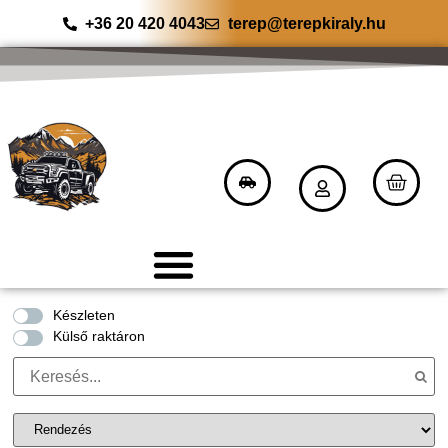
+36 20 420 4043
terep@terepkiraly.hu
Készleten
Külső raktáron