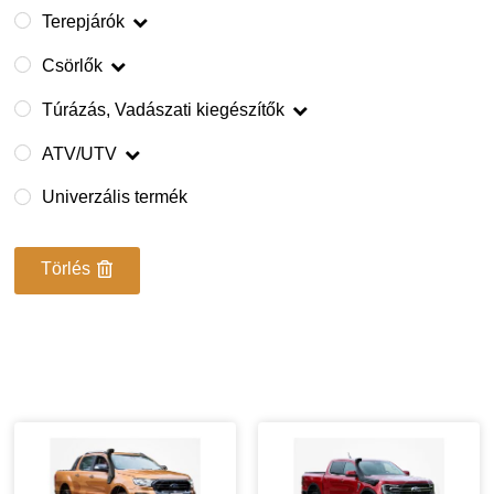
Terepjárók
Csörlők
Túrázás, Vadászati kiegészítők
ATV/UTV
Univerzális termék
Törlés