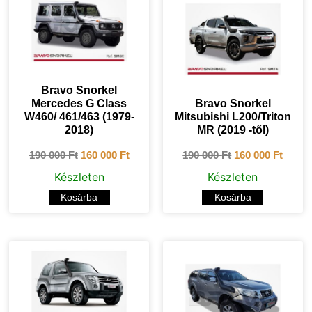
Bravo Snorkel
Mercedes G Class
Bravo Snorkel
W460/ 461/463 (1979-
Mitsubishi L200/Triton
2018)
MR (2019 -től)
190 000
Ft
160 000
Ft
190 000
Ft
160 000
Ft
Készleten
Készleten
Kosárba
Kosárba