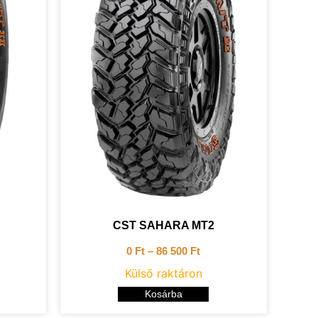
CST SAHARA MT2
0
Ft
–
86 500
Ft
Külső raktáron
Kosárba