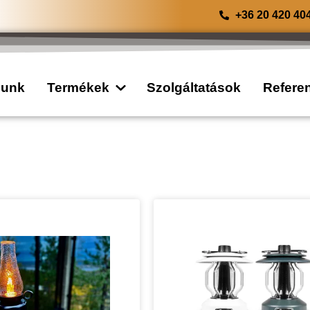
+36 20 420 40
lunk
Termékek
Szolgáltatások
Refere