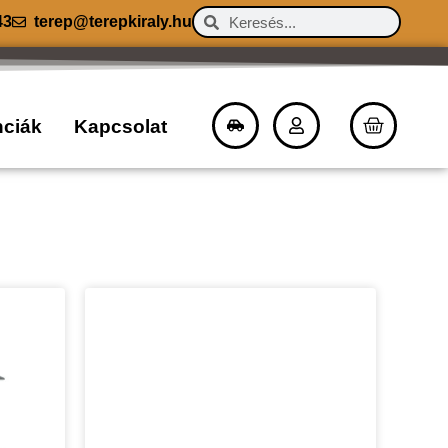
43
terep@terepkiraly.hu
nciák
Kapcsolat