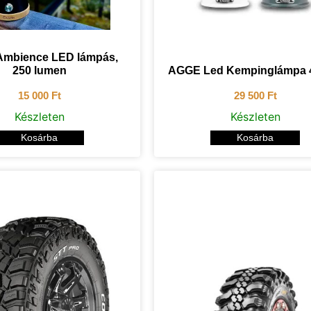
mbience LED lámpás,
250 lumen
AGGE Led Kempinglámpa 
15 000
Ft
29 500
Ft
Készleten
Készleten
Kosárba
Kosárba