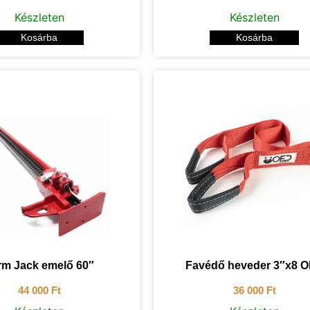
Készleten
Készleten
Kosárba
Kosárba
rm Jack emelő 60″
Favédő heveder 3″x8 
44 000
Ft
36 000
Ft