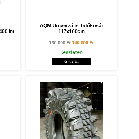
AQM Univerzális Tetőkosár
400 lm
117x100cm
160 000
Ft
140 000
Ft
Készleten
Kosárba