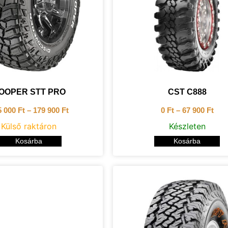
OOPER STT PRO
CST C888
5 000
Ft
–
179 900
Ft
0
Ft
–
67 900
Ft
Külső raktáron
Készleten
Kosárba
Kosárba