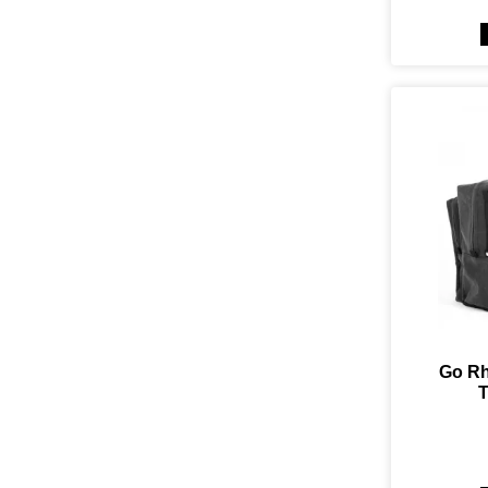
Go Rh
T