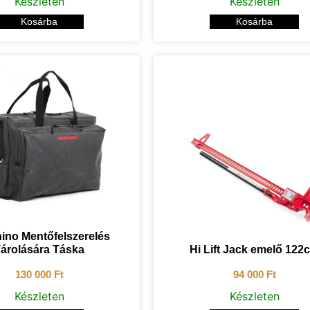
Készleten
Készleten
Kosárba
Kosárba
ino Mentőfelszerelés
árolására Táska
Hi Lift Jack emelő 122
130 000
Ft
94 000
Ft
Készleten
Készleten