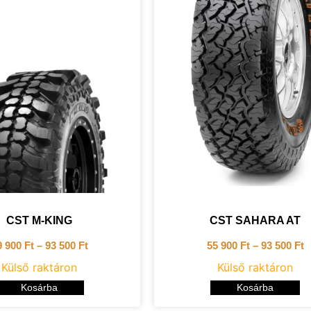
CST M-KING
CST SAHARA AT
9 900
Ft
–
93 500
Ft
55 900
Ft
–
93 500
Ft
Külső raktáron
Külső raktáron
Kosárba
Kosárba