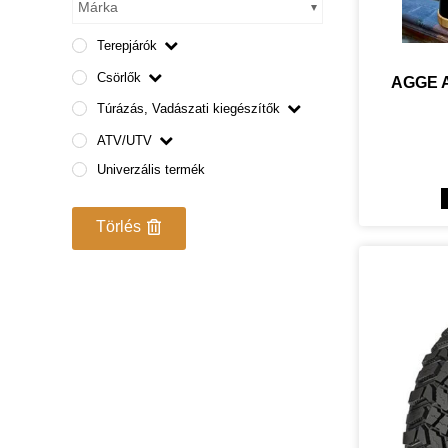
Márka
Terepjárók
Csörlők
AGGE A
Túrázás, Vadászati kiegészítők
ATV/UTV
Univerzális termék
Törlés