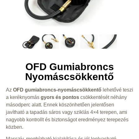
OFD Gumiabroncs
Nyomáscsökkentő
Az
OFD gumiabroncs-nyomáscsökkentő
lehetővé teszi
a keréknyomás
gyors és pontos
csökkentését néhány
másodperc alatt. Ennek köszönhetően jelentősen
javítható a tapadás sáros vagy sziklás 4×4 terepen, ami
nagyobb kontrollt és biztonságot eredményez terepezés
közben.
Masszív, megbízható kialakítása és jól leolvasható