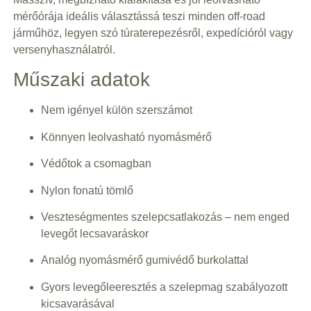
mérőórája ideális választássá teszi minden off-road
járműhöz, legyen szó túraterepezésről, expedícióról vagy
versenyhasználatról.
Műszaki adatok
Nem igényel külön szerszámot
Könnyen leolvasható nyomásmérő
Védőtok a csomagban
Nylon fonatú tömlő
Veszteségmentes szelepcsatlakozás – nem enged
levegőt lecsavaráskor
Analóg nyomásmérő gumivédő burkolattal
Gyors levegőleeresztés a szelepmag szabályozott
kicsavarásával