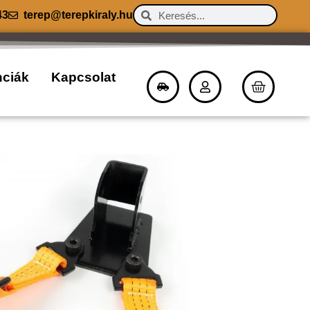
43
terep@terepkiraly.hu
nciák
Kapcsolat