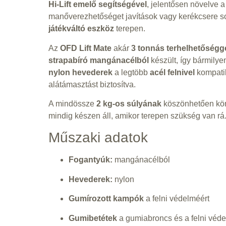
Hi-Lift emelő segítségével
, jelentősen növelve 
manőverezhetőséget javítások vagy kerékcsere sor
játékváltó eszköz
terepen.
Az
OFD Lift Mate
akár
3 tonnás terhelhetőségg
strapabíró mangánacélból
készült, így bármilye
nylon hevederek
a legtöbb
acél felnivel
kompatib
alátámasztást biztosítva.
A mindössze
2 kg-os súlyának
köszönhetően kön
mindig készen áll, amikor terepen szükség van rá
Műszaki adatok
Fogantyúk:
mangánacélból
Hevederek:
nylon
Gumírozott kampók
a felni védelméért
Gumibetétek
a gumiabroncs és a felni véd