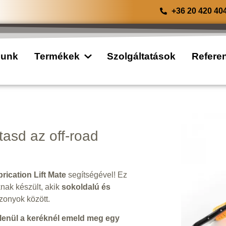
+36 20 420 40
lunk
Termékek
Szolgáltatások
Refere
ytasd az off-road
rication Lift Mate
segítségével! Ez
nak készült, akik
sokoldalú és
zonyok között.
lenül a keréknél emeld meg egy