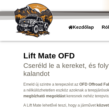
Kezdőlap
Ró
Lift Mate OFD
Cseréld le a kereket, és fol
kalandot
Emeld új szintre a terepezést az
OFD Offroad Fab
a nélkülözhetetlen eszköz azoknak a terepjárósok
megbízható megoldást
keresnek nehéz terepvis
A Lift Mate lehetővé teszi, hogy a járművet
közvet