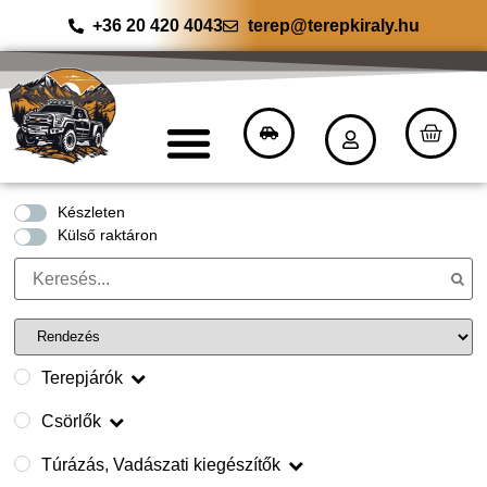
+36 20 420 4043
terep@terepkiraly.hu
Készleten
Külső raktáron
Terepjárók
Csörlők
Túrázás, Vadászati kiegészítők