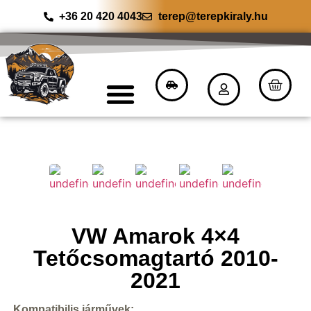
+36 20 420 4043
terep@terepkiraly.hu
VW Amarok 4×4
Tetőcsomagtartó 2010-
2021
Kompatibilis járművek: