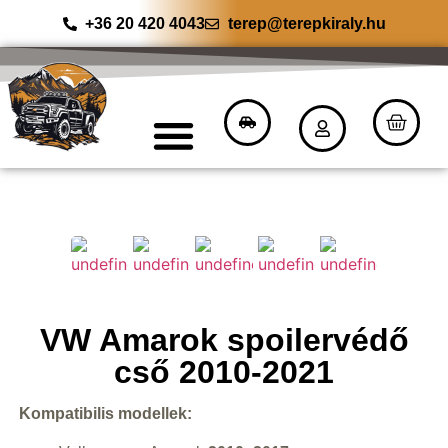
+36 20 420 4043
terep@terepkiraly.hu
VW Amarok spoilervédő
cső 2010-2021
Kompatibilis modellek: