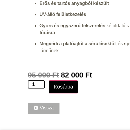
Erős és tartós anyagból készült
UV-álló felületkezelés
Gyors és egyszerű felszerelés
kétoldalú 
fúrásra
Megvédi a platóajtót a sérülésektől
, és
sp
járműnek
95 000
Ft
82 000
Ft
Kosárba
Vissza