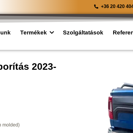
+36 20 420 40
lunk
Termékek
Szolgáltatások
Refere
orítás 2023-
on molded)