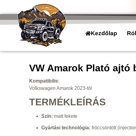
Kezdőlap
Ró
VW Amarok Plató ajtó b
Kompatibilis:
Volkswagen Amarok 2023-tól
TERMÉKLEÍRÁS
Szín:
matt fekete
Gyártási technológia:
fröccsöntött (injecti