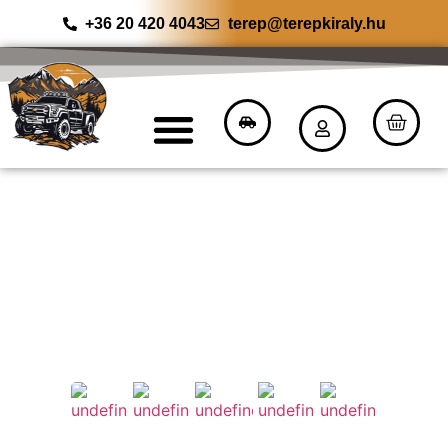
+36 20 420 4043
terep@terepkiraly.hu