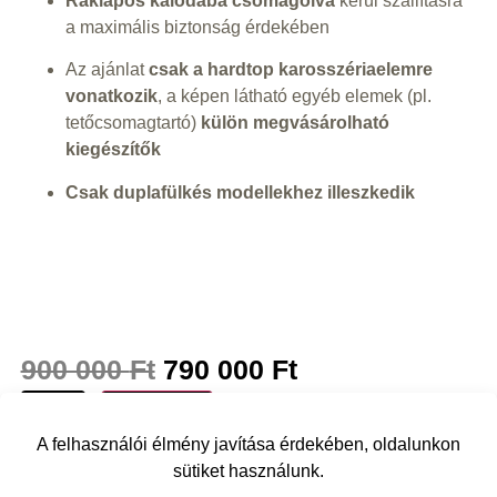
Raklapos kalodába csomagolva
kerül szállításra
a maximális biztonság érdekében
Az ajánlat
csak a hardtop karosszériaelemre
vonatkozik
, a képen látható egyéb elemek (pl.
tetőcsomagtartó)
külön megvásárolható
kiegészítők
Csak duplafülkés modellekhez illeszkedik
900 000
Ft
790 000
Ft
Kosárba
A felhasználói élmény javítása érdekében, oldalunkon
sütiket használunk.
Vissza