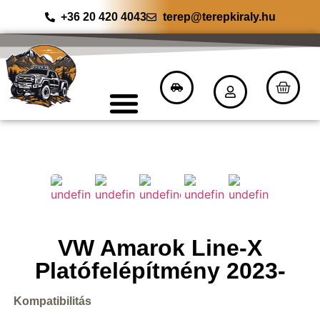
+36 20 420 4043
terep@terepkiraly.hu
VW Amarok Line-X
Platófelépítmény 2023-
Kompatibilitás