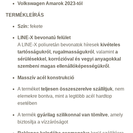
Volkswagen Amarok 2023-tól
TERMÉKLEÍRÁS
Szín:
fekete
LINE-X bevonatú felület
A LINE-X poliuretán bevonatok híresek
kivételes
tartósságukról, rugalmasságukról
, valamint
a
sérülésekkel, korrózióval és vegyi anyagokkal
szembeni magas ellenállóképességükről
.
Masszív acél konstrukció
A terméket
teljesen összeszerelve szállítjuk
, nem
elemekre bontva, mint a legtöbb acél hardtop
esetében
A termék
gyárilag szilikonnal van tömítve
, amely
biztosítja a vízzáróságot