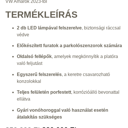
VW Amarok 2023-tól
TERMÉKLEÍRÁS
2 db LED lámpával felszerelve
, biztonsági ráccsal
védve
Előkészített furatok a parkolószenzorok számára
Oldalsó fellépők
, amelyek megkönnyítik a platóra
való feljutást
Egyszerű felszerelés
, a keretre csavarozható
konzolokkal
Teljes felületén porfestett
, korrózióálló bevonattal
ellátva
Gyári vonóhoroggal való használat esetén
átalakítás szükséges