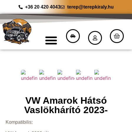
+36 20 420 4043
terep@terepkiraly.hu
VW Amarok Hátsó
Vaslökhárító 2023-
Kompatibilis: