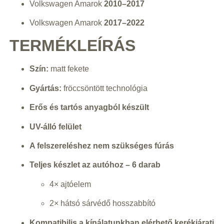
Volkswagen Amarok
2010–2017
Volkswagen Amarok
2017–2022
TERMÉKLEÍRÁS
Szín:
matt fekete
Gyártás:
fröccsöntött technológia
Erős és tartós anyagból készült
UV-álló felület
A felszereléshez nem szükséges fúrás
Teljes készlet az autóhoz – 6 darab
4× ajtóelem
2× hátsó sárvédő hosszabbító
Kompatibilis a kínálatunkban elérhető kerékjárati