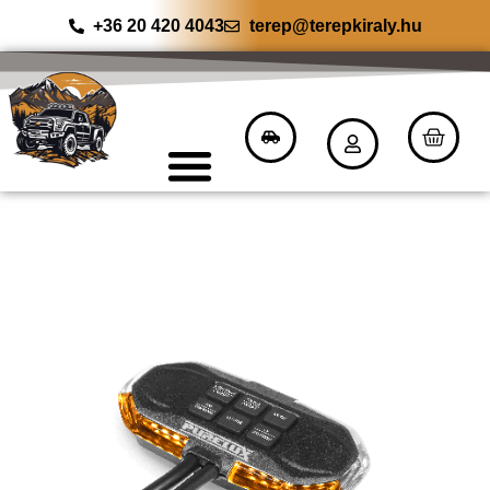
+36 20 420 4043
terep@terepkiraly.hu