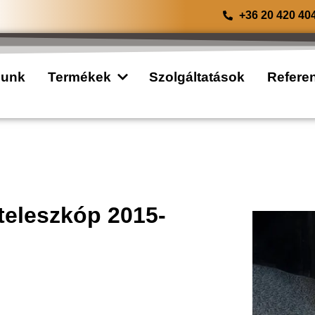
+36 20 420 40
lunk
Termékek
Szolgáltatások
Refere
 teleszkóp 2015-