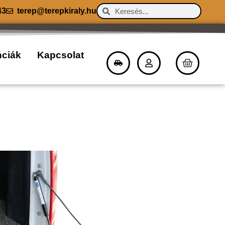
43
terep@terepkiraly.hu
nciák
Kapcsolat