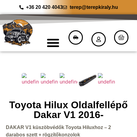
+36 20 420 4043
terep@terepkiraly.hu
Toyota Hilux Oldalfellépő
Dakar V1 2016-
DAKAR V1 küszöbvédők Toyota Hiluxhoz – 2
darabos szett + rögzítőkonzolok