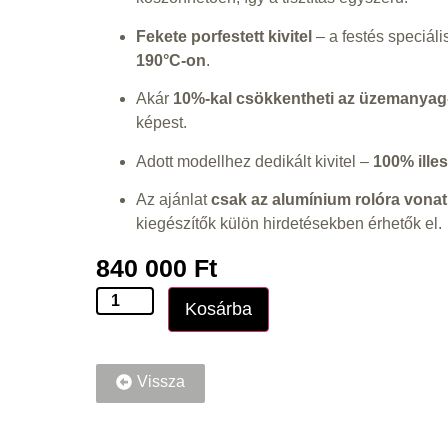
Fekete porfestett kivitel
– a festés speciál
190°C-on
.
Akár
10%-kal csökkentheti az üzemanyag
képest.
Adott modellhez dedikált kivitel –
100% ille
Az ajánlat
csak az alumínium rolóra vonat
kiegészítők külön hirdetésekben érhetők el.
840 000
Ft
Kosárba
Vissza