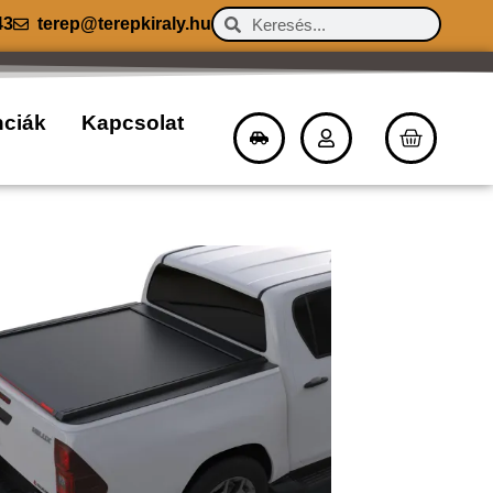
43
terep@terepkiraly.hu
nciák
Kapcsolat