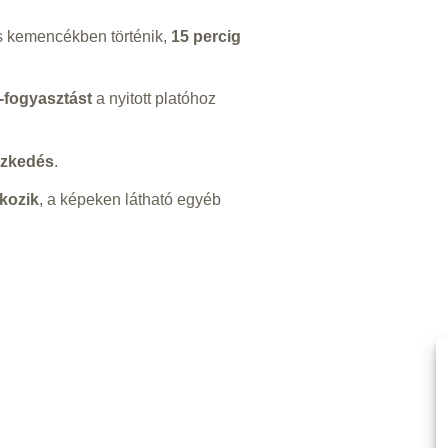
is kemencékben történik,
15 percig
-fogyasztást
a nyitott platóhoz
szkedés
.
kozik
, a képeken látható egyéb