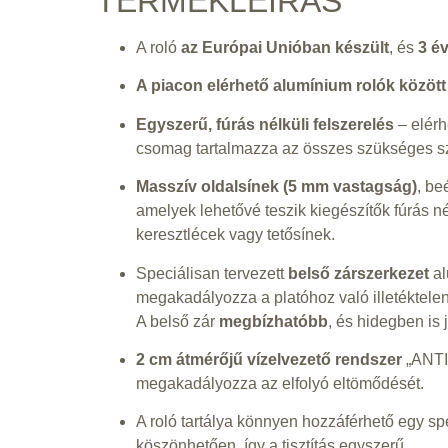
TERMÉKLEÍRÁS
A roló
az Európai Unióban készült
, és
3 év
A piacon elérhető alumínium rolók között
Egyszerű, fúrás nélküli felszerelés
– elérh
csomag tartalmazza az összes szükséges sz
Masszív oldalsínek (5 mm vastagság)
, be
amelyek lehetővé teszik kiegészítők fúrás né
keresztlécek vagy tetősínek.
Speciálisan tervezett
belső zárszerkezet
al
megakadályozza a platóhoz való illetéktelen
A belső zár
megbízhatóbb
, és hidegben is
2 cm átmérőjű vízelvezető rendszer
„ANTI
megakadályozza az elfolyó eltömődését.
A roló tartálya könnyen hozzáférhető egy spe
köszönhetően, így a tisztítás egyszerű.