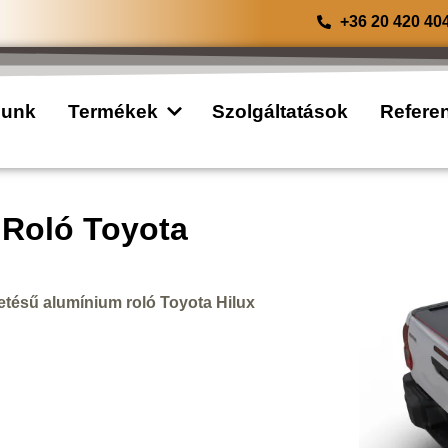
+36 20 420 40
lunk
Termékek
Szolgáltatások
Refere
 Roló Toyota
tésű alumínium roló Toyota Hilux