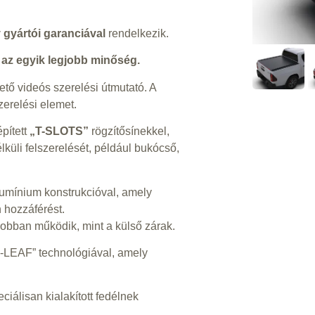
 gyártói garanciával
rendelkezik.
 az egyik legjobb minőség.
ető videós szerelési útmutató. A
erelési elemet.
épített
„T-SLOTS”
rögzítősínekkel,
lküli felszerelését, például bukócső,
umínium konstrukcióval, amely
 hozzáférést.
 jobban működik, mint a külső zárak.
-LEAF” technológiával, amely
ciálisan kialakított fedélnek