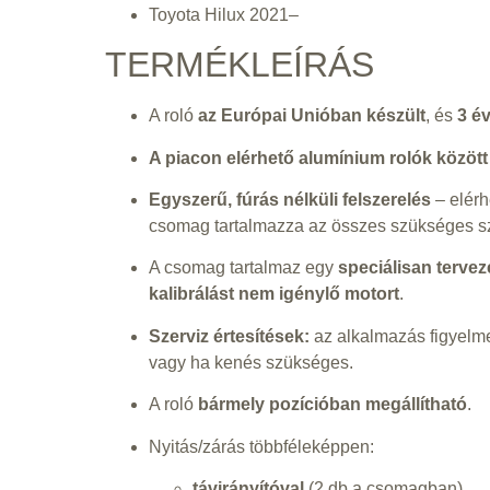
Toyota Hilux 2021–
TERMÉKLEÍRÁS
A roló
az Európai Unióban készült
, és
3 év
A piacon elérhető alumínium rolók között
Egyszerű, fúrás nélküli felszerelés
– elérh
csomag tartalmazza az összes szükséges sz
A csomag tartalmaz egy
speciálisan terveze
kalibrálást nem igénylő motort
.
Szerviz értesítések:
az alkalmazás figyelme
vagy ha kenés szükséges.
A roló
bármely pozícióban megállítható
.
Nyitás/zárás többféleképpen:
távirányítóval
(2 db a csomagban)