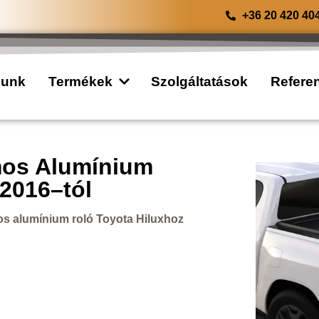
+36 20 420 40
lunk
Termékek
Szolgáltatások
Refere
mos Alumínium
 2016–tól
mos alumínium roló Toyota Hiluxhoz