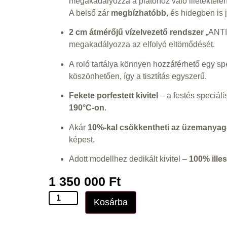
megakadályozza a platóhoz való illetéktelen
A belső zár
megbízhatóbb
, és hidegben is
2 cm átmérőjű vízelvezető rendszer
„ANTI
megakadályozza az elfolyó eltömődését.
A roló tartálya könnyen hozzáférhető egy spe
köszönhetően, így a tisztítás egyszerű.
Fekete porfestett kivitel
– a festés speciál
190°C-on
.
Akár
10%-kal csökkentheti az üzemanyag
képest.
Adott modellhez dedikált kivitel –
100% ille
1 350 000
Ft
Kosárba