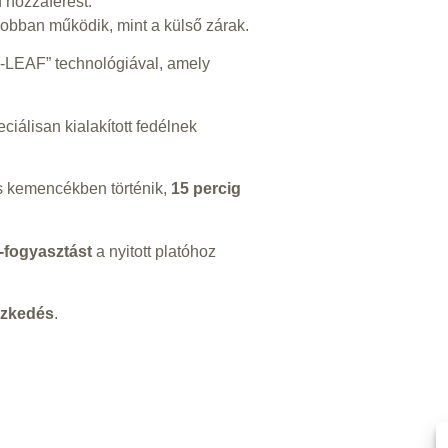
 hozzáférést.
 jobban működik, mint a külső zárak.
-LEAF” technológiával, amely
ciálisan kialakított fedélnek
is kemencékben történik,
15 percig
-fogyasztást
a nyitott platóhoz
szkedés
.