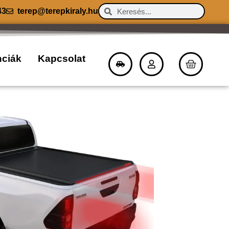
43
terep@terepkiraly.hu
nciák
Kapcsolat