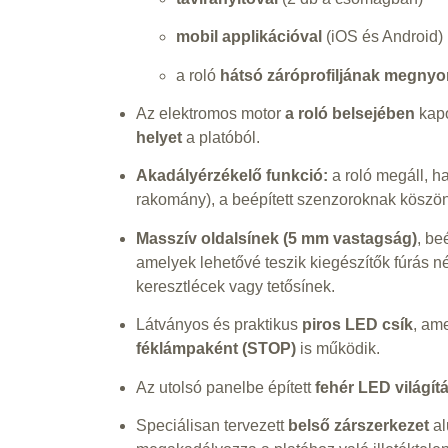
mobil applikációval
(iOS és Android)
a roló
hátsó záróprofiljának megny
Az elektromos motor
a roló belsejében
kapo
helyet
a platóból.
Akadályérzékelő funkció:
a roló megáll, ha
rakomány), a beépített szenzoroknak köszö
Masszív oldalsínek (5 mm vastagság)
, be
amelyek lehetővé teszik kiegészítők fúrás né
keresztlécek vagy tetősínek.
Látványos és praktikus
piros LED csík
, am
féklámpaként (STOP)
is működik.
Az utolsó panelbe épített
fehér LED világít
Speciálisan tervezett
belső zárszerkezet
al