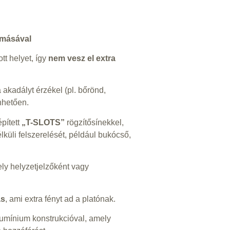
omásával
tt helyet, így
nem vesz el extra
 akadályt érzékel (pl. bőrönd,
nhetően.
épített
„T-SLOTS”
rögzítősínekkel,
lküli felszerelését, például bukócső,
ely helyzetjelzőként vagy
ás
, ami extra fényt ad a platónak.
umínium konstrukcióval, amely