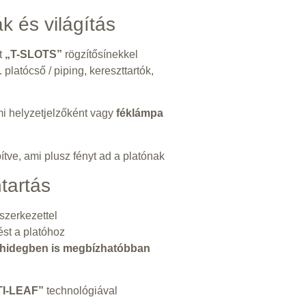
k és világítás
tt
„T-SLOTS”
rögzítősínekkel
 platócső / piping, kereszttartók,
mi helyzetjelzőként vagy
féklámpa
tve, ami plusz fényt ad a platónak
tartás
szerkezettel
st a platóhoz
hidegben is megbízhatóbban
I-LEAF”
technológiával