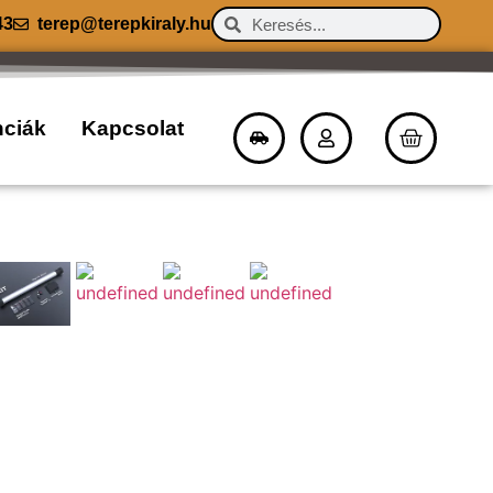
43
terep@terepkiraly.hu
nciák
Kapcsolat