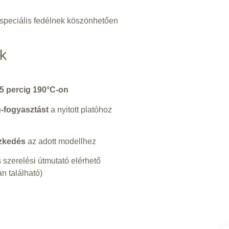
speciális fedélnek köszönhetően
k
5 percig 190°C-on
-fogyasztást
a nyitott platóhoz
szkedés
az adott modellhez
 szerelési útmutató elérhető
 található)