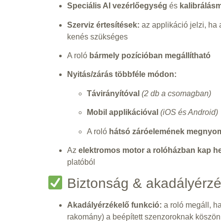
Speciális AI vezérlőegység
és
kalibrálás
Szerviz értesítések:
az applikáció jelzi, ha
kenés szükséges
A roló
bármely pozícióban megállítható
Nyitás/zárás többféle módon:
Távirányítóval
(2 db a csomagban)
Mobil applikációval
(iOS és Android)
A roló
hátsó záróelemének megnyo
Az
elektromos motor a rolóházban kap he
platóból
Biztonság & akadályérzé
Akadályérzékelő funkció:
a roló megáll, ha
rakomány) a beépített szenzoroknak köszö