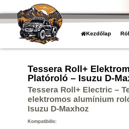
Kezdőlap
Ró
Tessera Roll+ Elektro
Platóroló – Isuzu D-M
Tessera Roll+ Electric – 
elektromos alumínium rol
Isuzu D-Maxhoz
Kompatibilis: