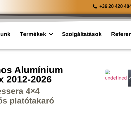
+36 20 420 40
lunk
Termékek
Szolgáltatások
Refere
mos Alumínium
ax 2012-2026
Tessera 4×4
ós platótakaró