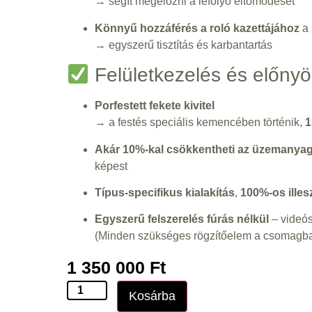
→ segít megelőzni a lefolyó eltömődését
Könnyű hozzáférés a roló kazettájához
a 
→ egyszerű tisztítás és karbantartás
Felületkezelés és előnyö
Porfestett fekete kivitel
→ a festés speciális kemencében történik,
1
Akár 10%-kal csökkentheti az üzemanyag
képest
Típus-specifikus kialakítás
,
100%-os ille
Egyszerű felszerelés fúrás nélkül
– videós
(Minden szükséges rögzítőelem a csomagban
1 350 000
Ft
Kosárba