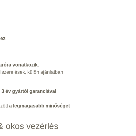
hez
karóra vonatkozik
.
lszerelések, külön ajánlatban
s
3 év gyártói garanciával
özött
a legmagasabb minőséget
 okos vezérlés