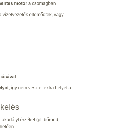
mentes motor
a csomagban
 a vízelvezetők eltömődtek, vagy
másával
lyet
, így nem vesz el extra helyet a
kelés
 akadályt érzékel (pl. bőrönd,
nhetően