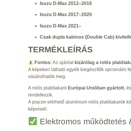
Isuzu D-Max 2012–2016
Isuzu D-Max 2017–2020
Isuzu D-Max 2021–
Csak dupla kabinos (Double Cab) kivitel
TERMÉKLEÍRÁS
Fontos:
Az ajánlat
kizárólag a rolós platóta
A képeken látható egyéb kiegészítők opcionális fe
vásárolhatók meg.
A rolós platótakaró
Európai Unióban gyártott
, é
rendelkezik.
A piacon elérhető alumínium rolós platótakarók k
képviseli.
Elektromos működtetés &