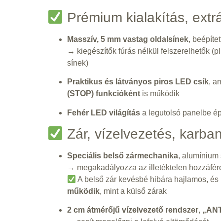
Prémium kialakítás, extrá
Masszív, 5 mm vastag oldalsínek
, beépíte
→ kiegészítők fúrás nélkül felszerelhetők (pl.
sínek)
Praktikus és látványos piros LED csík
, a
(STOP) funkcióként
is működik
Fehér LED világítás
a legutolsó panelbe épí
Zár, vízelvezetés, karban
Speciális belső zármechanika
, alumínium 
→ megakadályozza az illetéktelen hozzáféré
A belső zár kevésbé hibára hajlamos, és
működik
, mint a külső zárak
2 cm átmérőjű vízelvezető rendszer
,
„ANT