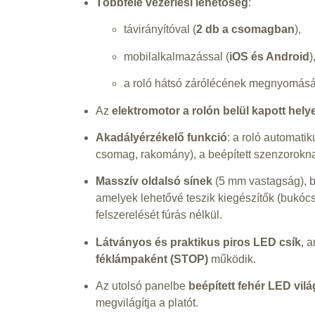
Többféle vezérlési lehetőség
:
távirányítóval (
2 db a csomagban
),
mobilalkalmazással (
iOS és Android
)
a roló hátsó zárólécének megnyomásá
Az
elektromotor a rolón belül kapott hely
Akadályérzékelő funkció
: a roló automatik
csomag, rakomány), a beépített szenzorokn
Masszív oldalsó sínek
(5 mm vastagság), b
amelyek lehetővé teszik kiegészítők (bukócső
felszerelését fúrás nélkül.
Látványos és praktikus piros LED csík
, 
féklámpaként (STOP)
működik.
Az utolsó panelbe
beépített fehér LED vilá
megvilágítja a platót.