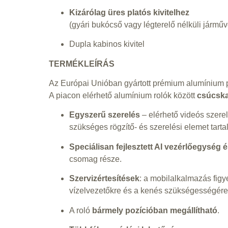
Kizárólag üres platós kivitelhez
(gyári bukócső vagy légterelő nélküli járműv
Dupla kabinos kivitel
TERMÉKLEÍRÁS
Az Európai Unióban gyártott prémium alumínium p
A piacon elérhető alumínium rolók között
csúcska
Egyszerű szerelés
– elérhető videós szere
szükséges rögzítő- és szerelési elemet tarta
Speciálisan fejlesztett AI vezérlőegység 
csomag része.
Szervizértesítések
: a mobilalkalmazás figy
vízelvezetőkre és a kenés szükségességére
A roló
bármely pozícióban megállítható
.