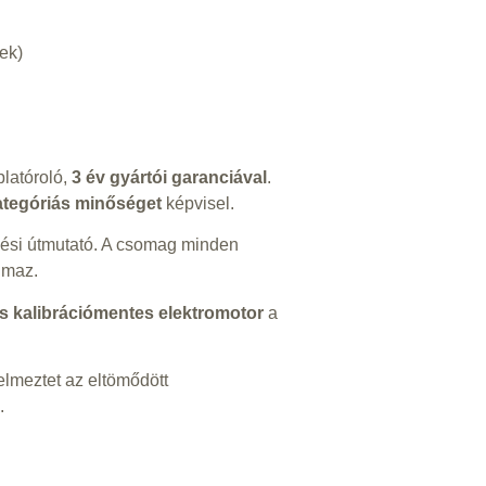
ek)
latóroló,
3 év gyártói garanciával
.
tegóriás minőséget
képvisel.
lési útmutató. A csomag minden
lmaz.
és kalibrációmentes elektromotor
a
elmeztet az eltömődött
.