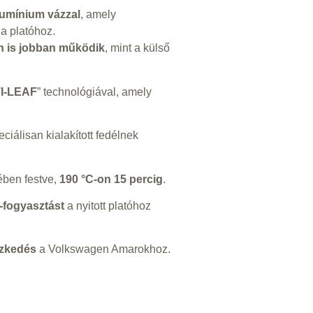
lumínium vázzal
, amely
a platóhoz.
n is jobban működik
, mint a külső
I-LEAF
” technológiával, amely
ciálisan kialakított fedélnek
ében festve,
190 °C-on 15 percig
.
-fogyasztást
a nyitott platóhoz
szkedés
a Volkswagen Amarokhoz.