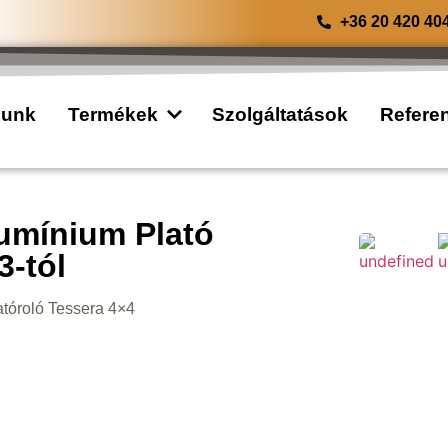
+36 20 420 40
lunk
Termékek
Szolgáltatások
Refere
umínium Plató
-tól
atóroló Tessera 4×4