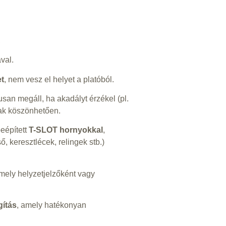
,
val.
et
, nem vesz el helyet a platóból.
usan megáll, ha akadályt érzékel (pl.
ak köszönhetően.
eépített
T-SLOT hornyokkal
,
, keresztlécek, relingek stb.)
amely helyzetjelzőként vagy
gítás
, amely hatékonyan