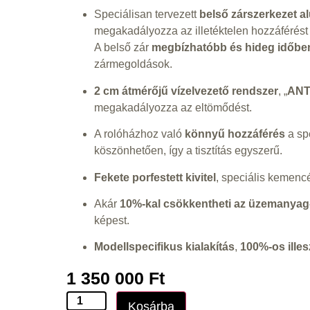
Speciálisan tervezett
belső zárszerkezet a
megakadályozza az illetéktelen hozzáférést 
A belső zár
megbízhatóbb és hideg időbe
zármegoldások.
2 cm átmérőjű vízelvezető rendszer
, „
ANT
megakadályozza az eltömődést.
A rolóházhoz való
könnyű hozzáférés
a spe
köszönhetően, így a tisztítás egyszerű.
Fekete porfestett kivitel
, speciális kemenc
Akár
10%-kal csökkentheti az üzemanyag
képest.
Modellspecifikus kialakítás
,
100%-os ille
1 350 000
Ft
Kosárba