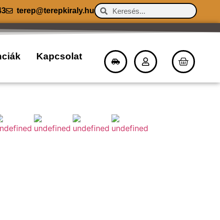
43
terep@terepkiraly.hu
nciák
Kapcsolat