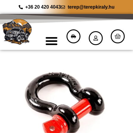
+36 20 420 4043
terep@terepkiraly.hu