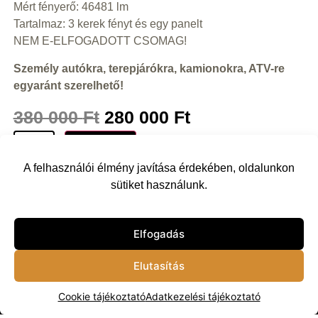
Mért fényerő: 46481 lm
Tartalmaz: 3 kerek fényt és egy panelt
NEM E-ELFOGADOTT CSOMAG!
Személy autókra, terepjárókra, kamionokra, ATV-re
egyaránt szerelhető!
380 000
Ft
280 000
Ft
Kosárba
A felhasználói élmény javítása érdekében, oldalunkon
sütiket használunk.
Vissza
Elfogadás
Elutasítás
Cookie tájékoztató
Adatkezelési tájékoztató
© 2024 Terep Király Kft.