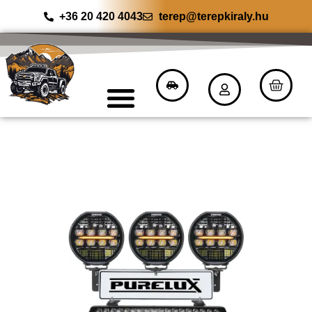
+36 20 420 4043
terep@terepkiraly.hu