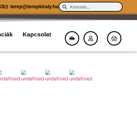
43
terep@terepkiraly.hu
nciák
Kapcsolat