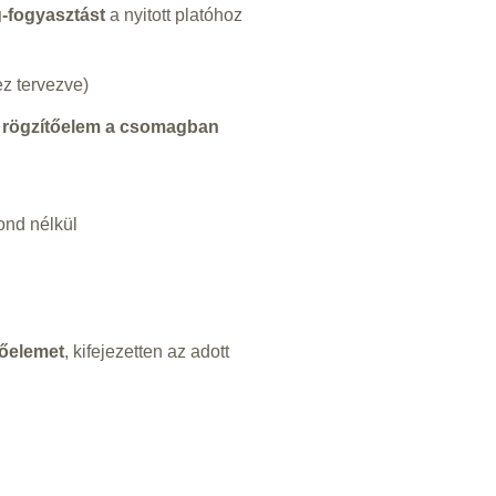
-fogyasztást
a nyitott platóhoz
z tervezve)
s rögzítőelem a csomagban
gond nélkül
őelemet
, kifejezetten az adott