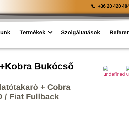
+36 20 420 40
lunk
Termékek
Szolgáltatások
Refere
+Kobra Bukócső
latótakaró + Cobra
 / Fiat Fullback