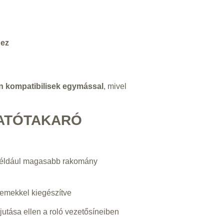
hez
en kompatibilisek egymással
, mivel
LATÓTAKARÓ
például magasabb rakomány
emekkel kiegészítve
utása ellen a roló vezetősíneiben