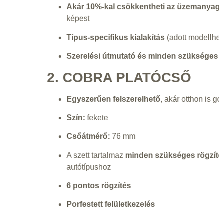
Akár 10%-kal csökkentheti az üzemanyag
képest
Típus-specifikus kialakítás
(adott modellhe
Szerelési útmutató és minden szüksége
2. COBRA PLATÓCSŐ
Egyszerűen felszerelhető
, akár otthon is 
Szín:
fekete
Csőátmérő:
76 mm
A szett tartalmaz
minden szükséges rögzít
autótípushoz
6 pontos rögzítés
Porfestett felületkezelés