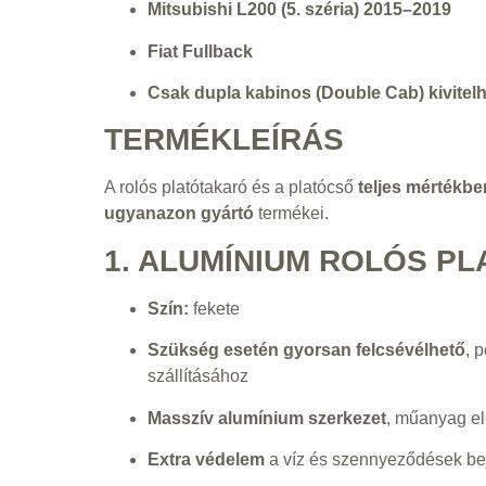
Mitsubishi L200 (5. széria) 2015–2019
Fiat Fullback
Csak dupla kabinos (Double Cab) kivitel
TERMÉKLEÍRÁS
A rolós platótakaró és a platócső
teljes mértékb
ugyanazon gyártó
termékei.
1. ALUMÍNIUM ROLÓS P
Szín:
fekete
Szükség esetén gyorsan felcsévélhető
, 
szállításához
Masszív alumínium szerkezet
, műanyag el
Extra védelem
a víz és szennyeződések bej