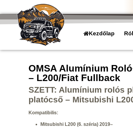
Kezdőlap
Ró
OMSA Alumínium Roló
– L200/Fiat Fullback
SZETT: Alumínium rolós p
platócső – Mitsubishi L200
Kompatibilis:
Mitsubishi L200 (6. széria) 2019–