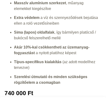
Masszív alumínium szerkezet
, műanyag
elemekkel kiegészítve
Extra védelem
a víz és szennyeződések bejutása
ellen a roló vezetősíneiben
Sima (lapos) oldalfalak
, így bármilyen platócső /
bukócső felszerelhető mellé
Akár 10%-kal csökkentheti az üzemanyag-
fogyasztást
a nyitott platóhoz képest
Típus-specifikus kialakítás
(az adott modellhez
tervezve)
Szerelési útmutató és minden szükséges
rögzítőelem a csomagban
740 000
Ft
Kosárba