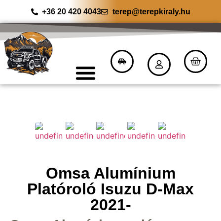
+36 20 420 4043
terep@terepkiraly.hu
Omsa Alumínium
Platóroló Isuzu D-Max
2021-