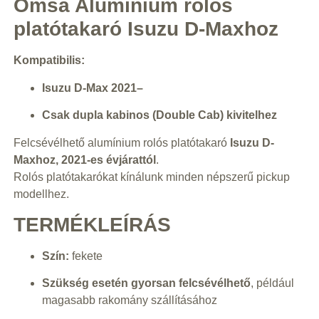
Omsa Alumínium rolós
platótakaró Isuzu D-Maxhoz
Kompatibilis:
Isuzu D-Max 2021–
Csak dupla kabinos (Double Cab) kivitelhez
Felcsévélhető alumínium rolós platótakaró
Isuzu D-
Maxhoz, 2021-es évjárattól
.
Rolós platótakarókat kínálunk minden népszerű pickup
modellhez.
TERMÉKLEÍRÁS
Szín:
fekete
Szükség esetén gyorsan felcsévélhető
, például
magasabb rakomány szállításához