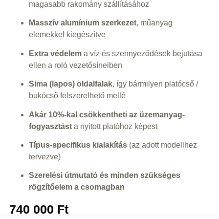
magasabb rakomány szállításához
Masszív alumínium szerkezet
, műanyag
elemekkel kiegészítve
Extra védelem
a víz és szennyeződések bejutása
ellen a roló vezetősíneiben
Sima (lapos) oldalfalak
, így bármilyen platócső /
bukócső felszerelhető mellé
Akár 10%-kal csökkentheti az üzemanyag-
fogyasztást
a nyitott platóhoz képest
Típus-specifikus kialakítás
(az adott modellhez
tervezve)
Szerelési útmutató és minden szükséges
rögzítőelem a csomagban
740 000
Ft