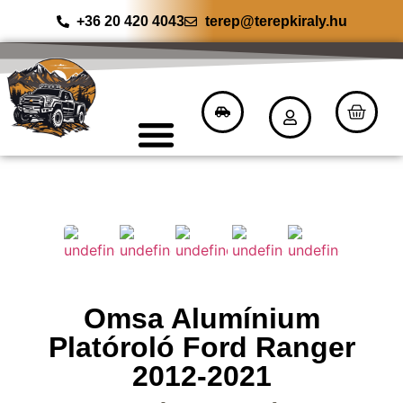
+36 20 420 4043
terep@terepkiraly.hu
Omsa Alumínium
Platóroló Ford Ranger
2012-2021