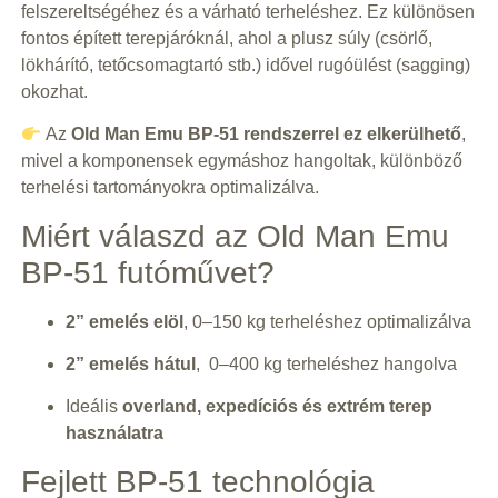
felszereltségéhez és a várható terheléshez. Ez különösen
fontos épített terepjáróknál, ahol a plusz súly (csörlő,
lökhárító, tetőcsomagtartó stb.) idővel rugóülést (sagging)
okozhat.
Az
Old Man Emu BP-51 rendszerrel ez elkerülhető
,
mivel a komponensek egymáshoz hangoltak, különböző
terhelési tartományokra optimalizálva.
Miért válaszd az Old Man Emu
BP-51 futóművet?
2” emelés elöl
, 0–150 kg terheléshez optimalizálva
2” emelés hátul
, 0–400 kg terheléshez hangolva
Ideális
overland, expedíciós és extrém terep
használatra
Fejlett BP-51 technológia