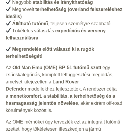
Nagyobb
stabilitás és irányíthatóság
Megnövelt
terhelhetőség (overland felszereléshez
ideális)
Állítható futómű
, teljesen személyre szabható
Tökéletes választás
expedíciós és verseny
felhasználásra
Megrendelés előtt válaszd ki a rugók
terhelhetőségét!
Az
Old Man Emu (OME) BP-51 futómű szett
egy
csúcskategóriás, komplett felfüggesztési megoldás,
amelyet kifejezetten a
Land Rover
Defender
modellekhez fejlesztettek. A rendszer célja
a
menetkomfort, a stabilitás, a terhelhetőség és a
hasmagasság jelentős növelése
, akár extrém off-road
körülmények között is.
Az OME mérnökei úgy tervezték ezt az integrált futómű
szettet, hogy tökéletesen illeszkedjen a jármű