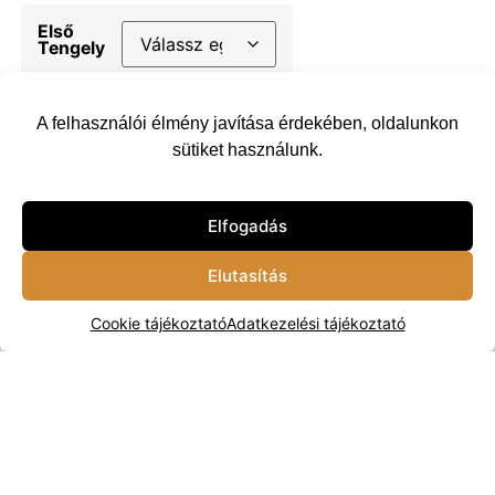
Első
Tengely
Hátsó
A felhasználói élmény javítása érdekében, oldalunkon
Tengely
sütiket használunk.
Kosárba
Elfogadás
Elutasítás
Vissza
Cookie tájékoztató
Adatkezelési tájékoztató
© 2024 Terep Király Kft.