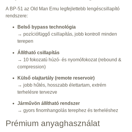
A BP-51 az Old Man Emu legfejlettebb lengéscsillapító
rendszere:
Belső bypass technológia
→ pozíciófüggő csillapítás, jobb kontroll minden
terepen
Állítható csillapítás
→ 10 fokozatú húzó- és nyomófokozat (rebound &
compression)
Külső olajtartály (remote reservoir)
→ jobb hűtés, hosszabb élettartam, extrém
terhelésre tervezve
Járművön állítható rendszer
→ gyors finomhangolás terephez és terheléshez
Prémium anyaghasználat