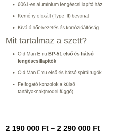
6061-es alumínium lengéscsillapító ház
Kemény eloxált (Type III) bevonat
Kiváló hőelvezetés és korrózióállóság
Mit tartalmaz a szett?
Old Man Emu
BP-51 első és hátsó
lengéscsillapítók
Old Man Emu első és hátsó spirálrugók
Felfogató konzolok a külső
tartályoknak(modellfüggő)
2 190 000
Ft
–
2 290 000
Ft