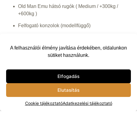
Old Man Emu hátsó rugók ( Medium / +300kg /
+600kg )
Felfogató konzolok (modellfüggő)
790 000
Ft
–
920 000
Ft
A felhasználói élmény javítása érdekében, oldalunkon
Hátsó
sütiket használunk.
Rugók
Elfogadás
Kosárba
Elutasítás
Cookie tájékoztató
Adatkezelési tájékoztató
Vissza