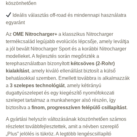
köszönhetően
Ideális választás off-road és mindennapi használatra
egyaránt
Az
OME Nitrocharger+
a klasszikus Nitrocharger
termékcsalád legújabb evolúciós lépcsője, amely leváltja
a jól bevált Nitrocharger Sport és a korábbi Nitrocharger
modelleket. A fejlesztés során megőrizték a
terephasználatban bizonyított
kétcsöves (2-Rohr)
kialakítást
, amely kiváló ellenállást biztosít a külső
behatásokkal szemben. Emellett továbbra is alkalmazzák
a
3 szelepes technológiát
, amely kétirányú
dugattyúszelepet és egy kiegészítő nyomófokozati
szelepet tartalmaz a munkahenger alsó részén, így
biztosítva a
finom, progresszíven felépülő csillapítást
.
A gyártási helyszín változásának köszönhetően számos
részletet továbbfejlesztettek, amit a névben szereplő
„Plus” jelölés is tükröz. A legtöbb lengéscsillapító