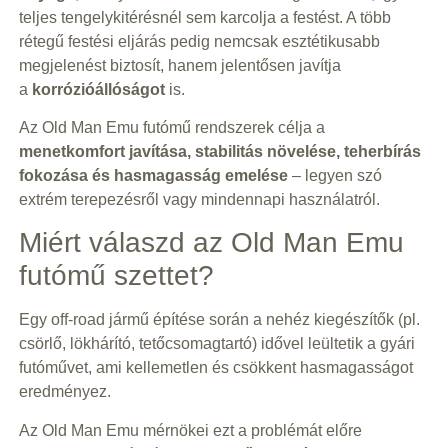
teljes tengelykitérésnél sem karcolja a festést. A több
rétegű festési eljárás pedig nemcsak esztétikusabb
megjelenést biztosít, hanem jelentősen javítja
a
korrózióállóságot
is.
Az Old Man Emu futómű rendszerek célja a
menetkomfort javítása, stabilitás növelése, teherbírás
fokozása és hasmagasság emelése
– legyen szó
extrém terepezésről vagy mindennapi használatról.
Miért válaszd az Old Man Emu
futómű szettet?
Egy off-road jármű építése során a nehéz kiegészítők (pl.
csörlő, lökhárító, tetőcsomagtartó) idővel leültetik a gyári
futóművet, ami kellemetlen és csökkent hasmagasságot
eredményez.
Az Old Man Emu mérnökei ezt a problémát előre