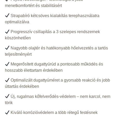
menetkomfortért és stabilitásért
Strapabíró kétcsöves kialakítás terephasználatra
optimalizálva
Progresszív csillapítás a 3 szelepes rendszernek
köszönhetően
Nagyobb olajtér és hatékonyabb hőelvezetés a tartós
teljesítményért
Megerősített dugattyúrúd a pontosabb működés és
hosszabb élettartam érdekében
Optimalizált dugattyúméret a gyorsabb reakció és jobb
úttartás érdekében
Új, rugalmas kőfelverődés-védelem – nem karcol, nem
törik
Kiváló korrózióvédelem a több rétegű festésnek