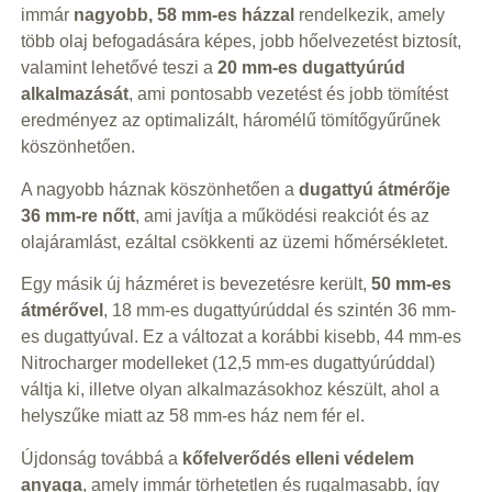
immár
nagyobb, 58 mm-es házzal
rendelkezik, amely
több olaj befogadására képes, jobb hőelvezetést biztosít,
valamint lehetővé teszi a
20 mm-es dugattyúrúd
alkalmazását
, ami pontosabb vezetést és jobb tömítést
eredményez az optimalizált, háromélű tömítőgyűrűnek
köszönhetően.
A nagyobb háznak köszönhetően a
dugattyú átmérője
36 mm-re nőtt
, ami javítja a működési reakciót és az
olajáramlást, ezáltal csökkenti az üzemi hőmérsékletet.
Egy másik új házméret is bevezetésre került,
50 mm-es
átmérővel
, 18 mm-es dugattyúrúddal és szintén 36 mm-
es dugattyúval. Ez a változat a korábbi kisebb, 44 mm-es
Nitrocharger modelleket (12,5 mm-es dugattyúrúddal)
váltja ki, illetve olyan alkalmazásokhoz készült, ahol a
helyszűke miatt az 58 mm-es ház nem fér el.
Újdonság továbbá a
kőfelverődés elleni védelem
anyaga
, amely immár törhetetlen és rugalmasabb, így