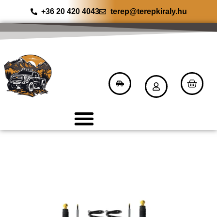
+36 20 420 4043
terep@terepkiraly.hu