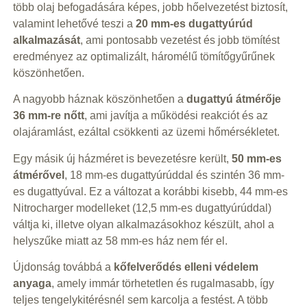
több olaj befogadására képes, jobb hőelvezetést biztosít,
valamint lehetővé teszi a
20 mm-es dugattyúrúd
alkalmazását
, ami pontosabb vezetést és jobb tömítést
eredményez az optimalizált, háromélű tömítőgyűrűnek
köszönhetően.
A nagyobb háznak köszönhetően a
dugattyú átmérője
36 mm-re nőtt
, ami javítja a működési reakciót és az
olajáramlást, ezáltal csökkenti az üzemi hőmérsékletet.
Egy másik új házméret is bevezetésre került,
50 mm-es
átmérővel
, 18 mm-es dugattyúrúddal és szintén 36 mm-
es dugattyúval. Ez a változat a korábbi kisebb, 44 mm-es
Nitrocharger modelleket (12,5 mm-es dugattyúrúddal)
váltja ki, illetve olyan alkalmazásokhoz készült, ahol a
helyszűke miatt az 58 mm-es ház nem fér el.
Újdonság továbbá a
kőfelverődés elleni védelem
anyaga
, amely immár törhetetlen és rugalmasabb, így
teljes tengelykitérésnél sem karcolja a festést. A több