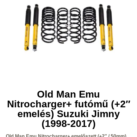
Old Man Emu
Nitrocharger+ futómű (+2″
emelés) Suzuki Jimny
(1998-2017)
Old Man Emu Nitrocharger+ emelőszett (+2″ / 50mm)