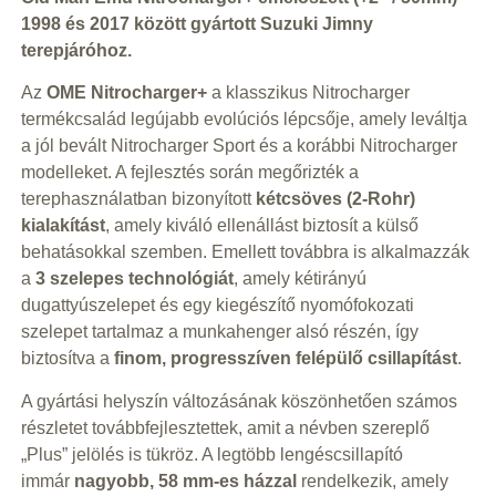
1998 és 2017 között gyártott Suzuki Jimny
terepjáróhoz.
Az
OME Nitrocharger+
a klasszikus Nitrocharger
termékcsalád legújabb evolúciós lépcsője, amely leváltja
a jól bevált Nitrocharger Sport és a korábbi Nitrocharger
modelleket. A fejlesztés során megőrizték a
terephasználatban bizonyított
kétcsöves (2-Rohr)
kialakítást
, amely kiváló ellenállást biztosít a külső
behatásokkal szemben. Emellett továbbra is alkalmazzák
a
3 szelepes technológiát
, amely kétirányú
dugattyúszelepet és egy kiegészítő nyomófokozati
szelepet tartalmaz a munkahenger alsó részén, így
biztosítva a
finom, progresszíven felépülő csillapítást
.
A gyártási helyszín változásának köszönhetően számos
részletet továbbfejlesztettek, amit a névben szereplő
„Plus” jelölés is tükröz. A legtöbb lengéscsillapító
immár
nagyobb, 58 mm-es házzal
rendelkezik, amely