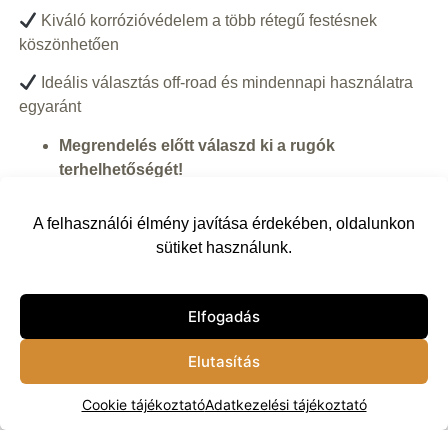
Kiváló korrózióvédelem a több rétegű festésnek
köszönhetően
Ideális választás off-road és mindennapi használatra
egyaránt
Megrendelés előtt válaszd ki a rugók
terhelhetőségét!
580 000
Ft
–
600 000
Ft
A felhasználói élmény javítása érdekében, oldalunkon
sütiket használunk.
Első
Rugók
Elfogadás
Kosárba
Elutasítás
Cookie tájékoztató
Adatkezelési tájékoztató
Vissza