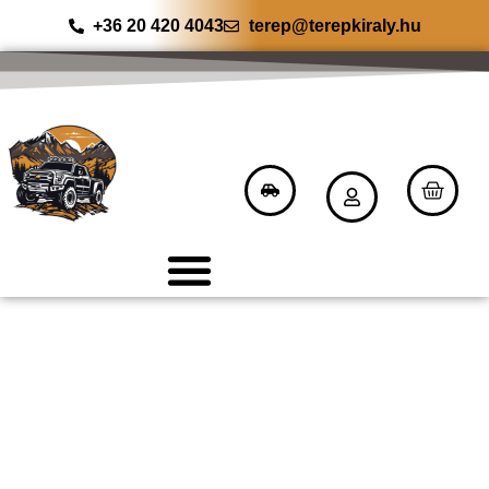
+36 20 420 4043
terep@terepkiraly.hu