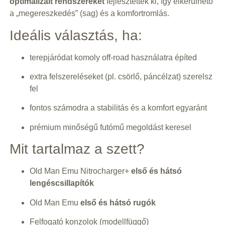
optimalizált rendszereket
fejlesztettek ki, így elkerülhető
a „megereszkedés” (sag) és a komfortromlás.
Ideális választás, ha:
terepjáródat komoly off-road használatra építed
extra felszereléseket (pl. csörlő, páncélzat) szerelsz
fel
fontos számodra a stabilitás és a komfort egyaránt
prémium minőségű futómű megoldást keresel
Mit tartalmaz a szett?
Old Man Emu Nitrocharger+
első és hátsó
lengéscsillapítók
Old Man Emu
első és hátsó rugók
Felfogató konzolok (modellfüggő)