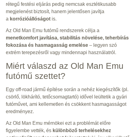
rétegű festési eljárás pedig nemcsak esztétikusabb
megjelenést biztosít, hanem jelentősen javítja
a
korrózióállóságot
is.
Az Old Man Emu futómű rendszerek célja a
menetkomfort javítása, stabilitás növelése, teherbírás
fokozása és hasmagasság emelése
– legyen szó
extrém terepezésről vagy mindennapi használatról.
Miért válaszd az Old Man Emu
futómű szettet?
Egy off-road jármű építése során a nehéz kiegészítők (pl.
csörlő, lökhárító, tetőcsomagtartó) idővel leültetik a gyári
futóművet, ami kellemetlen és csökkent hasmagasságot
eredményez.
Az Old Man Emu mérnökei ezt a problémát előre
figyelembe vették, és
különböző terhelésekhez