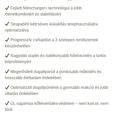
Fejlett Nitrocharger+ technológia a jobb
menetkomfortért és stabilitásért
Strapabíró kétcsöves kialakítás terephasználatra
optimalizálva
Progresszív csillapítás a 3 szelepes rendszernek
köszönhetően
Nagyobb olajtér és hatékonyabb hőelvezetés a tartós
teljesítményért
Megerősített dugattyúrúd a pontosabb működés és
hosszabb élettartam érdekében
Optimalizált dugattyúméret a gyorsabb reakció és jobb
úttartás érdekében
Új, rugalmas kőfelverődés-védelem – nem karcol, nem
törik