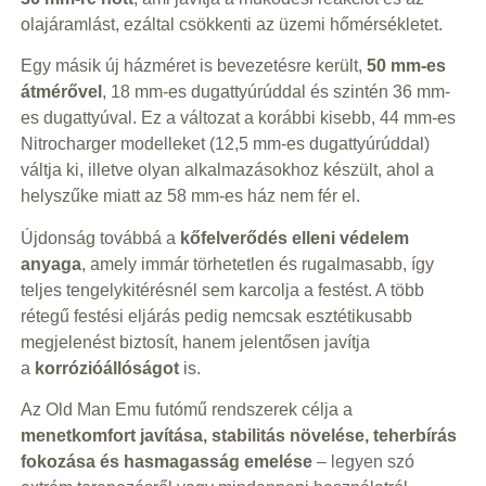
olajáramlást, ezáltal csökkenti az üzemi hőmérsékletet.
Egy másik új házméret is bevezetésre került,
50 mm-es
átmérővel
, 18 mm-es dugattyúrúddal és szintén 36 mm-
es dugattyúval. Ez a változat a korábbi kisebb, 44 mm-es
Nitrocharger modelleket (12,5 mm-es dugattyúrúddal)
váltja ki, illetve olyan alkalmazásokhoz készült, ahol a
helyszűke miatt az 58 mm-es ház nem fér el.
Újdonság továbbá a
kőfelverődés elleni védelem
anyaga
, amely immár törhetetlen és rugalmasabb, így
teljes tengelykitérésnél sem karcolja a festést. A több
rétegű festési eljárás pedig nemcsak esztétikusabb
megjelenést biztosít, hanem jelentősen javítja
a
korrózióállóságot
is.
Az Old Man Emu futómű rendszerek célja a
menetkomfort javítása, stabilitás növelése, teherbírás
fokozása és hasmagasság emelése
– legyen szó