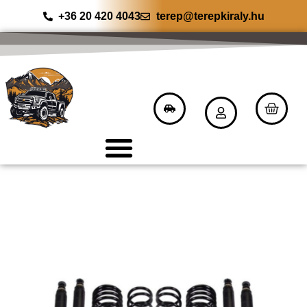
+36 20 420 4043
terep@terepkiraly.hu