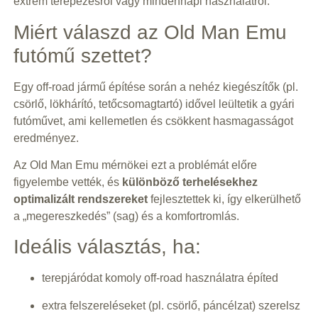
extrém terepezésről vagy mindennapi használatról.
Miért válaszd az Old Man Emu
futómű szettet?
Egy off-road jármű építése során a nehéz kiegészítők (pl.
csörlő, lökhárító, tetőcsomagtartó) idővel leültetik a gyári
futóművet, ami kellemetlen és csökkent hasmagasságot
eredményez.
Az Old Man Emu mérnökei ezt a problémát előre
figyelembe vették, és
különböző terhelésekhez
optimalizált rendszereket
fejlesztettek ki, így elkerülhető
a „megereszkedés” (sag) és a komfortromlás.
Ideális választás, ha:
terepjáródat komoly off-road használatra építed
extra felszereléseket (pl. csörlő, páncélzat) szerelsz