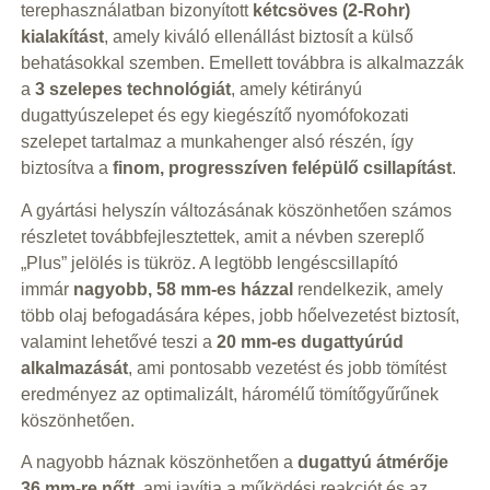
terephasználatban bizonyított
kétcsöves (2-Rohr)
kialakítást
, amely kiváló ellenállást biztosít a külső
behatásokkal szemben. Emellett továbbra is alkalmazzák
a
3 szelepes technológiát
, amely kétirányú
dugattyúszelepet és egy kiegészítő nyomófokozati
szelepet tartalmaz a munkahenger alsó részén, így
biztosítva a
finom, progresszíven felépülő csillapítást
.
A gyártási helyszín változásának köszönhetően számos
részletet továbbfejlesztettek, amit a névben szereplő
„Plus” jelölés is tükröz. A legtöbb lengéscsillapító
immár
nagyobb, 58 mm-es házzal
rendelkezik, amely
több olaj befogadására képes, jobb hőelvezetést biztosít,
valamint lehetővé teszi a
20 mm-es dugattyúrúd
alkalmazását
, ami pontosabb vezetést és jobb tömítést
eredményez az optimalizált, háromélű tömítőgyűrűnek
köszönhetően.
A nagyobb háznak köszönhetően a
dugattyú átmérője
36 mm-re nőtt
, ami javítja a működési reakciót és az