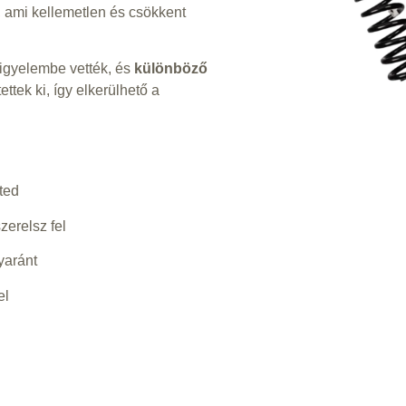
t, ami kellemetlen és csökkent
igyelembe vették, és
különböző
ettek ki, így elkerülhető a
ted
zerelsz fel
yaránt
el