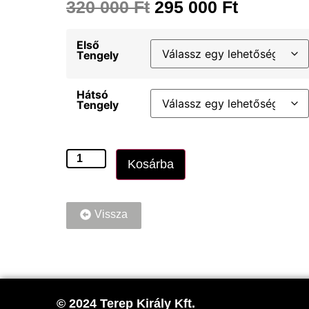
320 000
Ft
295 000
Ft
Első
Tengely
Hátsó
Tengely
Kosárba
Vissza
© 2024 Terep Király Kft.