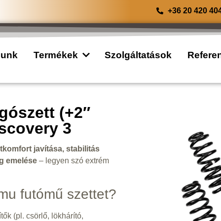
+36 20 420 40
lunk
Termékek
Szolgáltatások
Refere
ószett (+2″
scovery 3
komfort javítása, stabilitás
ág emelése
– legyen szó extrém
mu futómű szettet?
k (pl. csörlő, lökhárító,