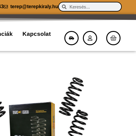
43
terep@terepkiraly.hu
nciák
Kapcsolat