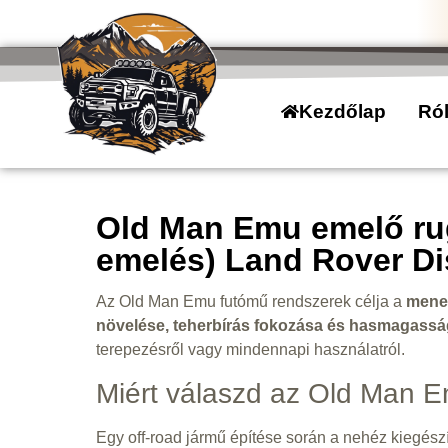
Kezdőlap
Ró
Old Man Emu emelő rug
emelés) Land Rover Di
Az Old Man Emu futómű rendszerek célja a
menet
növelése, teherbírás fokozása és hasmagass
terepezésről vagy mindennapi használatról.
Miért válaszd az Old Man E
Egy off-road jármű építése során a nehéz kiegészítő