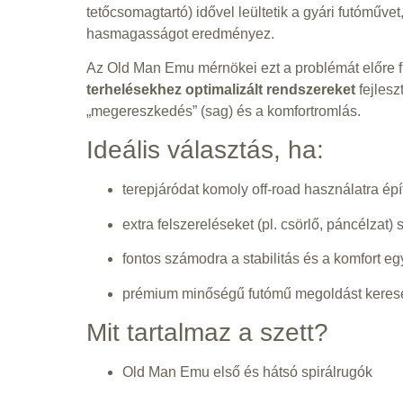
tetőcsomagtartó) idővel leültetik a gyári futóműve
hasmagasságot eredményez.
Az Old Man Emu mérnökei ezt a problémát előre f
terhelésekhez optimalizált rendszereket
fejleszt
„megereszkedés” (sag) és a komfortromlás.
Ideális választás, ha:
terepjáródat komoly off-road használatra épí
extra felszereléseket (pl. csörlő, páncélzat) s
fontos számodra a stabilitás és a komfort eg
prémium minőségű futómű megoldást keres
Mit tartalmaz a szett?
Old Man Emu első és hátsó spirálrugók