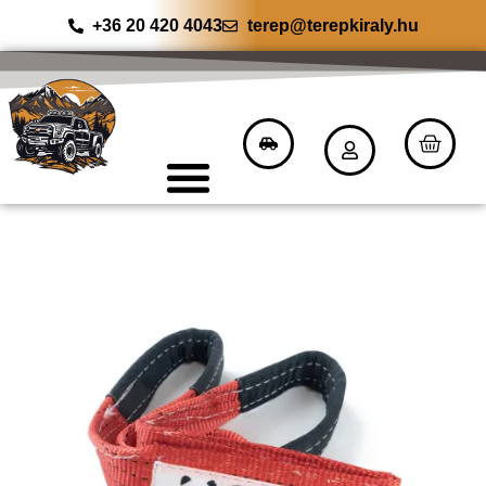
+36 20 420 4043
terep@terepkiraly.hu