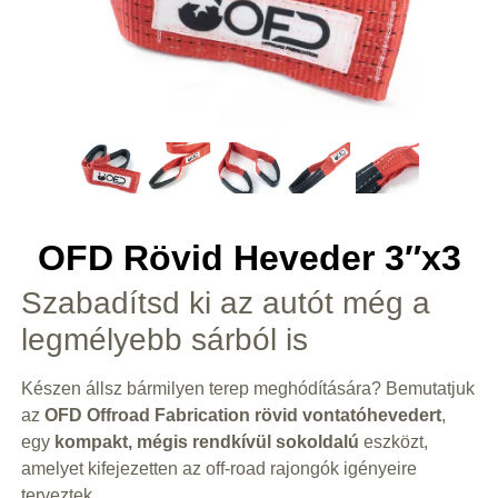
OFD Rövid Heveder 3″x3
Szabadítsd ki az autót még a
legmélyebb sárból is
Készen állsz bármilyen terep meghódítására? Bemutatjuk
az
OFD Offroad Fabrication rövid vontatóhevedert
,
egy
kompakt, mégis rendkívül sokoldalú
eszközt,
amelyet kifejezetten az off-road rajongók igényeire
terveztek.