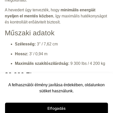
megoldható.
A hevedert úgy tervezték, hogy
minimális energiát
nyeljen el mentés közben
, így maximális hatékonyságot
és kontrollált erőátvitelt biztosít.
Műszaki adatok
Szélesség:
3″ / 7,62 cm
Hossz:
3′ / 0,94 m
Maximális szakítószilárdság:
9 300 lbs / 4 200 kg
30 000
Ft
Kosárba
A felhasználói élmény javítása érdekében, oldalunkon
sütiket használunk.
Vissza
Elfogadás