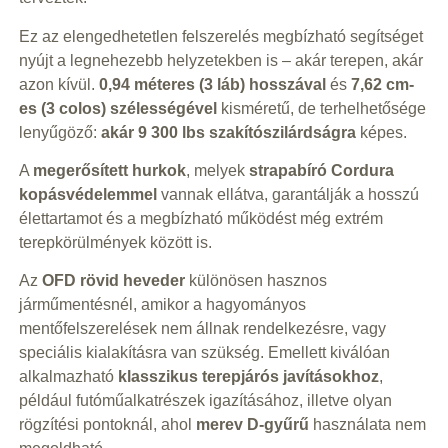
Ez az elengedhetetlen felszerelés megbízható segítséget
nyújt a legnehezebb helyzetekben is – akár terepen, akár
azon kívül.
0,94 méteres (3 láb) hosszával
és
7,62 cm-
es (3 colos) szélességével
kisméretű, de terhelhetősége
lenyűgöző:
akár 9 300 lbs szakítószilárdságra
képes.
A
megerősített hurkok
, melyek
strapabíró Cordura
kopásvédelemmel
vannak ellátva, garantálják a hosszú
élettartamot és a megbízható működést még extrém
terepkörülmények között is.
Az
OFD rövid heveder
különösen hasznos
járműmentésnél, amikor a hagyományos
mentőfelszerelések nem állnak rendelkezésre, vagy
speciális kialakításra van szükség. Emellett kiválóan
alkalmazható
klasszikus terepjárós javításokhoz
,
például futóműalkatrészek igazításához, illetve olyan
rögzítési pontoknál, ahol
merev D-gyűrű
használata nem