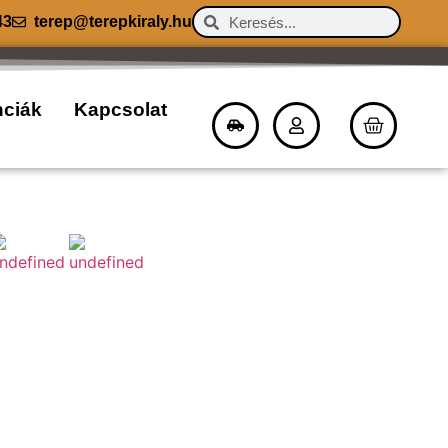
43
terep@terepkiraly.hu
nciák
Kapcsolat