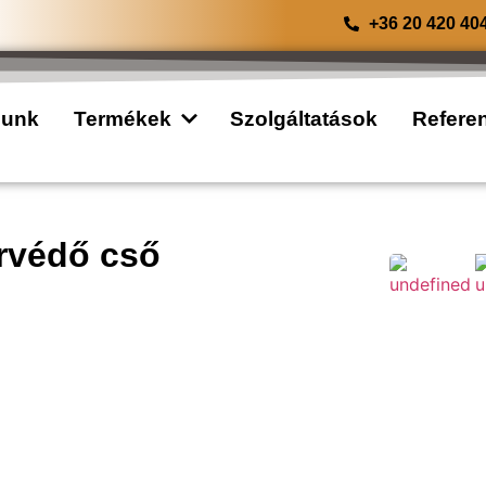
+36 20 420 40
lunk
Termékek
Szolgáltatások
Refere
ervédő cső