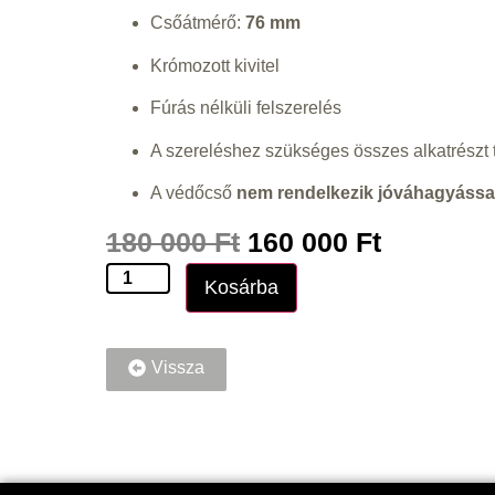
Csőátmérő:
76 mm
Krómozott kivitel
Fúrás nélküli felszerelés
A szereléshez szükséges összes alkatrészt 
A védőcső
nem rendelkezik jóváhagyássa
180 000
Ft
160 000
Ft
Kosárba
Vissza