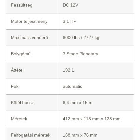
Feszültség
DC 12V
Motor teljesítmény
3,1 HP
Maximális vonóerő
6000 lbs / 2727 kg
Bolygómű
3 Stage Planetary
Áttétel
192:1
Fék
automatic
Kötél hossz
6,4 mm x 15 m
Méretek
412 mm x 118 mm x 123 mm
Felfogatási méretek
168 mm x 76 mm