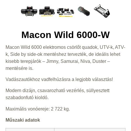
Macon Wild 6000-W
Macon Wild 6000 elektromos csörlőt quadok, UTV-k, ATV-
k, Side by side-ok mentéshez tervezték, de ideális lehet
kisebb terepjárók – Jimny, Samurai, Niva, Duster –
mentésére is.
Vadászautókhoz vadfelhúzásra a legjobb választás!
Modern dizájn, csavarozható vezérlés, süllyesztett
szabadonfutó kioldó.
Maximális vonóereje: 2 722 kg.
Műszaki adatok