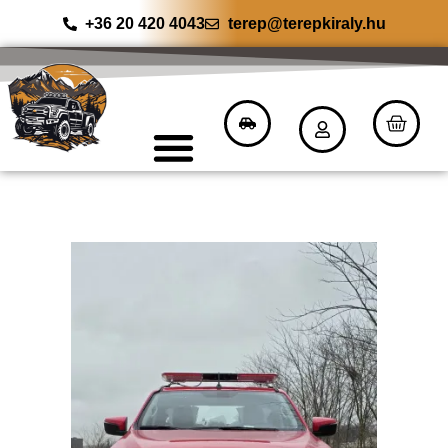
+36 20 420 4043
terep@terepkiraly.hu