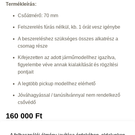
Termékleírás:
Csőátmérő: 70 mm
Felszerelés fúrás nélkül, kb. 1 órát vesz igénybe
A beszereléshez szükséges összes alkatrész a
csomag része
Kifejezetten az adott járműmodellhez igazítva,
figyelembe véve annak kialakítását és rögzítési
pontjait
A legtöbb pickup modellhez elérhető
Jóváhagyással / tanúsítvánnyal nem rendelkező
csővédő
160 000
Ft
Kosárba