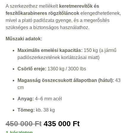
A szerkezethez mellékelt
keretmerevítők és
feszítőkarabineres rögzítőláncok
elengedhetetlenek,
mivel a plató padlózata gyenge, és a megerősítés
szükséges a biztonságos használathoz.
Műszaki adatok:
Maximális emelési kapacitás:
150 kg (a jármű
padlószerkezetének korlátozásai miatt)
Csörlő ereje:
1360 kg / 3000 lbs
Magasság összecsukott állapotban (hátul):
43
cm
Anyag:
4–6 mm acél
Tömeg:
kb. 38 kg
450 000
Ft
435 000
Ft
1 készleten