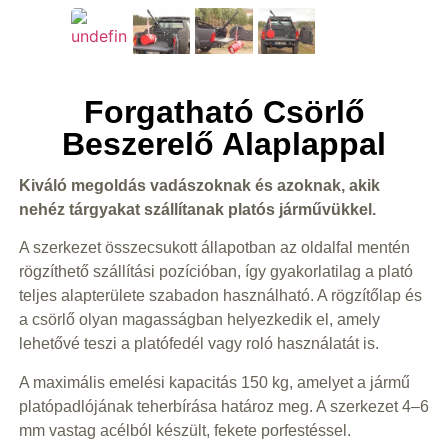
Forgatható Csörlő
Beszerelő Alaplappal
Kiváló megoldás vadászoknak és azoknak, akik
nehéz tárgyakat szállítanak platós járművükkel.
A szerkezet összecsukott állapotban az oldalfal mentén
rögzíthető szállítási pozícióban, így gyakorlatilag a plató
teljes alapterülete szabadon használható. A rögzítőlap és
a csörlő olyan magasságban helyezkedik el, amely
lehetővé teszi a platófedél vagy roló használatát is.
A maximális emelési kapacitás 150 kg, amelyet a jármű
platópadlójának teherbírása határoz meg. A szerkezet 4–6
mm vastag acélból készült, fekete porfestéssel.