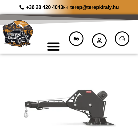
+36 20 420 4043
terep@terepkiraly.hu