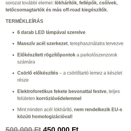
sorozat további elemei:
lökhárítók, fellépők, csőívek,
tetőcsomagtartók és más off-road kiegészítők.
TERMÉKLEÍRÁS
6 darab LED lámpával szerelve
Masszív acél szerkezet
, terephasználatra tervezve
Előkészített rögzítőpontok
a parkolószenzorok
számára
Csörlő előkészítés
– a csörlőtartó lemez a készlet
része
Elektroforetikus fekete bevonattal festve
, teljes
felületen
korrózióvédelemmel
Mint minden acél lökhárító,
nem rendelkezik EU-s
közúti homologizációval!
500 000
Ft
450 000
Ft