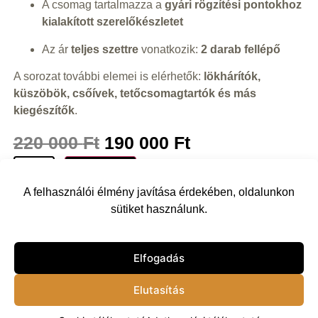
A csomag tartalmazza a
gyári rögzítési pontokhoz
kialakított szerelőkészletet
Az ár
teljes szettre
vonatkozik:
2 darab fellépő
A sorozat további elemei is elérhetők:
lökhárítók,
küszöbök, csőívek, tetőcsomagtartók és más
kiegészítők
.
220 000
Ft
190 000
Ft
Kosárba
A felhasználói élmény javítása érdekében, oldalunkon
sütiket használunk.
Vissza
Elfogadás
Elutasítás