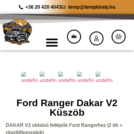
+36 20 420 4043
terep@terepkiraly.hu
Ford Ranger Dakar V2
Küszöb
DAKAR V2 oldalsó fellépők Ford Rangerhez (2 db +
rögzítőkonzolok)