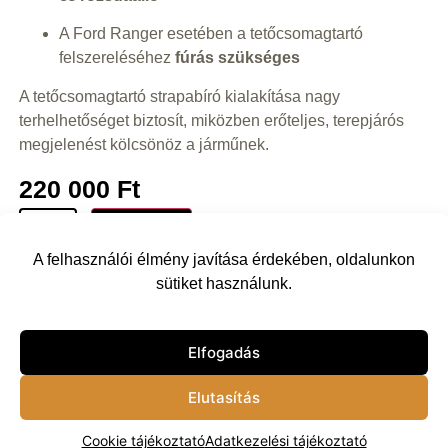
A Ford Ranger esetében a tetőcsomagtartó
felszereléséhez
fúrás szükséges
A tetőcsomagtartó strapabíró kialakítása nagy
terhelhetőséget biztosít, miközben erőteljes, terepjárós
megjelenést kölcsönöz a járműnek.
220 000
Ft
Kosárba
A felhasználói élmény javítása érdekében, oldalunkon
sütiket használunk.
Vissza
Elfogadás
Elutasítás
Cookie tájékoztató
Adatkezelési tájékoztató