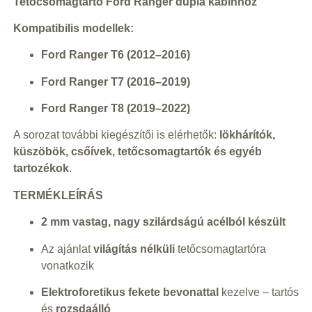
Tetőcsomagtartó Ford Ranger dupla kabinhoz
Kompatibilis modellek:
Ford Ranger T6 (2012–2016)
Ford Ranger T7 (2016–2019)
Ford Ranger T8 (2019–2022)
A sorozat további kiegészítői is elérhetők:
lökhárítók,
küszöbök, csőívek, tetőcsomagtartók és egyéb
tartozékok
.
TERMÉKLEÍRÁS
2 mm vastag, nagy szilárdságú acélból készült
Az ajánlat
világítás nélküli
tetőcsomagtartóra
vonatkozik
Elektroforetikus fekete bevonattal
kezelve – tartós
és
rozsdaálló