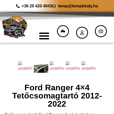
+36 20 420 4043
terep@terepkiraly.hu
Ford Ranger 4×4
Tetőcsomagtartó 2012-
2022