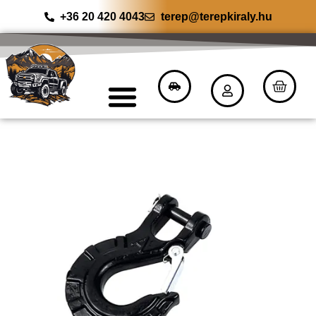
+36 20 420 4043
terep@terepkiraly.hu