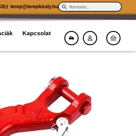
43
terep@terepkiraly.hu
nciák
Kapcsolat