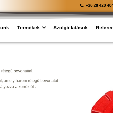
+36 20 420 40
lunk
Termékek
Szolgáltatások
Refere
 rétegű bevonattal.
ül, amely három rétegű bevonatot
lyozza a korróziót .