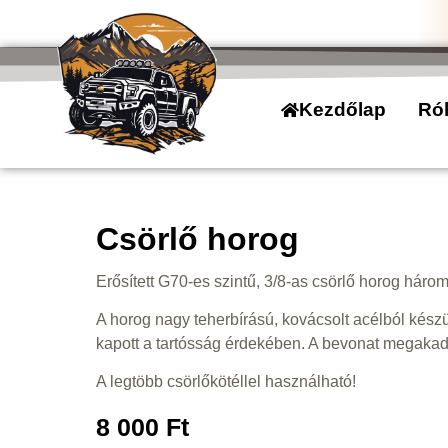
Kezdőlap
Ró
Csörlő horog
Erősített G70-es szintű, 3/8-as csörlő horog három
A horog nagy teherbírású, kovácsolt acélból kész
kapott a tartósság érdekében. A bevonat megakadá
A legtöbb csörlőkötéllel használható!
8 000
Ft