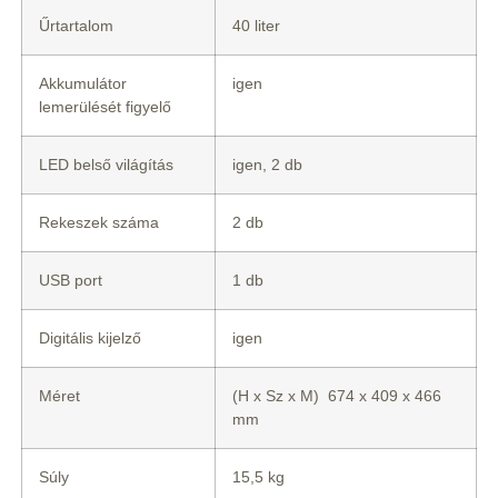
Űrtartalom
40 liter
Akkumulátor
igen
lemerülését figyelő
LED belső világítás
igen, 2 db
Rekeszek száma
2 db
USB port
1 db
Digitális kijelző
igen
Méret
(H x Sz x M) 674 x 409 x 466
mm
Súly
15,5 kg