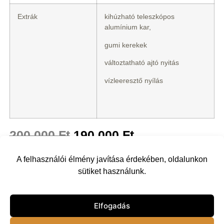
Extrák
kihúzható teleszkópos
alumínium kar,
gumi kerekek
változtatható ajtó nyitás
vízleeresztő nyílás
200 000
Ft
190 000
Ft
A felhasználói élmény javítása érdekében, oldalunkon
Típus
sütiket használunk.
Elfogadás
Kosárba