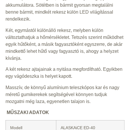
akkumulátora. Sötétben is bármit gyorsan megtalálni
benne bármit, mindkét rekesz külön LED világítással
rendelkezik.
Két, egymástól különálló rekesz, melyben külön
változtathatjuk a hőmérsékletet. Tetszés szerint működhet
egyik hűtőként, a másik fagyasztóként egyszerre, de akár
mindkettő lehet hűtő vagy fagyasztó is, ahogy a helyzet
kívánja.
A két rekesz ajtajainak a nyitása megfordítható. Egyikben
egy vágódeszka is helyet kapott.
Masszív, de könnyű alumínium teleszkópos kar és nagy
méretű gumikerekek segítségével könnyen tudjuk
mozgatni még laza, egyenetlen talajon is.
MŰSZAKI ADATOK
Modell
ALASKAiCE ED-40