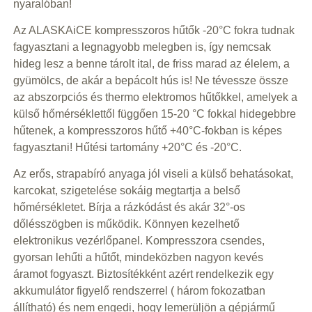
nyaralóban!
Az ALASKAiCE kompresszoros hűtők -20°C fokra tudnak
fagyasztani a legnagyobb melegben is, így nemcsak
hideg lesz a benne tárolt ital, de friss marad az élelem, a
gyümölcs, de akár a bepácolt hús is! Ne tévessze össze
az abszorpciós és thermo elektromos hűtőkkel, amelyek a
külső hőmérséklettől függően 15-20 °C fokkal hidegebbre
hűtenek, a kompresszoros hűtő +40°C-fokban is képes
fagyasztani! Hűtési tartomány +20°C és -20°C.
Az erős, strapabíró anyaga jól viseli a külső behatásokat,
karcokat, szigetelése sokáig megtartja a belső
hőmérsékletet. Bírja a rázkódást és akár 32°-os
dőlésszögben is működik. Könnyen kezelhető
elektronikus vezérlőpanel. Kompresszora csendes,
gyorsan lehűti a hűtőt, mindeközben nagyon kevés
áramot fogyaszt. Biztosítékként azért rendelkezik egy
akkumulátor figyelő rendszerrel ( három fokozatban
állítható) és nem engedi, hogy lemerüljön a gépjármű