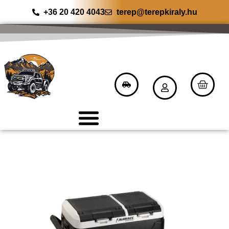
+36 20 420 4043
terep@terepkiraly.hu