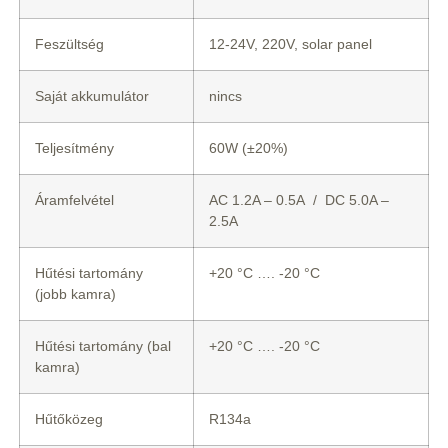
Feszültség
12-24V, 220V, solar panel
Saját akkumulátor
nincs
Teljesítmény
60W (±20%)
Áramfelvétel
AC 1.2A – 0.5A / DC 5.0A –
2.5A
Hűtési tartomány
+20 °C …. -20 °C
(jobb kamra)
Hűtési tartomány (bal
+20 °C …. -20 °C
kamra)
Hűtőközeg
R134a